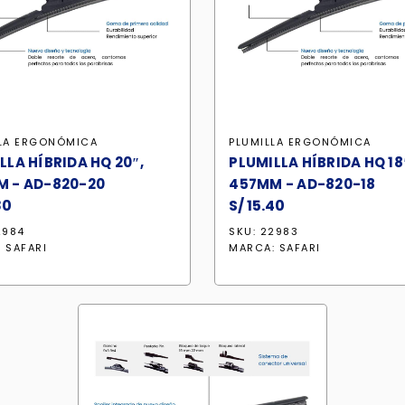
LLA ERGONÓMICA
PLUMILLA ERGONÓMICA
LLA HÍBRIDA HQ 20″,
PLUMILLA HÍBRIDA HQ 18
 - AD-820-20
457MM - AD-820-18
80
S/
15.40
2984
SKU: 22983
:
SAFARI
MARCA:
SAFARI