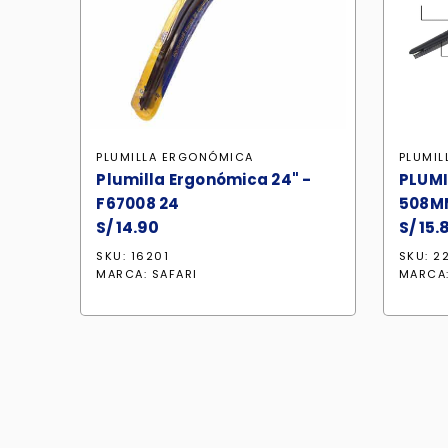
PLUMILLA ERGONÓMICA
PLUMI
Plumilla Ergonómica 24" -
PLUMI
F67008 24
508MM
S/
14.90
S/
15.
SKU: 16201
SKU: 2
MARCA:
SAFARI
MARCA