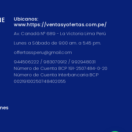
NE
Ubicanos:
www.https://ventasyofertas.com.pe/
Av. Canadá N° 689 - La Victoria Lima Perú
Lunes a Sábado de 9:00 am. a 5:45 pm.
offertassperu@gmail.com
944506222 / 983070912 / 992948031
Número de Cuenta BCP 191-2507484-0-20
Número de Cuenta Interbancaria BCP
00219100250748402055
ones