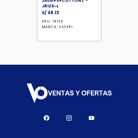
250GPV+COTTON L -
JR125-L
S/
48.13
SKU: 18155
MARCA:
SAFARI