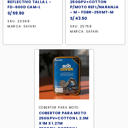
REFLECTIVO TALLA L -
250GPV+COTTON
FD-600D CAM-L
P/MOTO REFL/NARANJA
- M - FDBR-250MT-M
S/
59.90
S/
43.50
SKU: 23368
MARCA:
SKU: 25758
SAFARI
MARCA:
SAFARI
COBERTOR PARA MOTO
COBERTOR PARA MOTO
250GPV+COTTON L 2.3M
X 1M X 1.27M