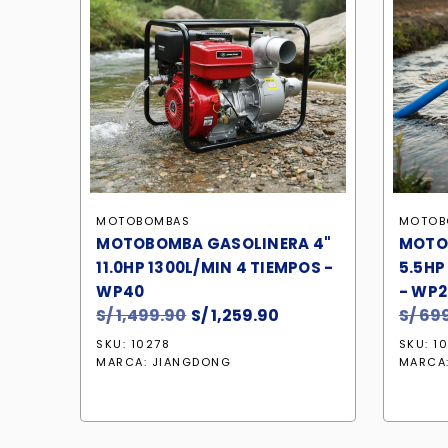
MOTOBOMBAS
MOTOB
MOTOBOMBA GASOLINERA 4"
MOTO
11.0HP 1300L/MIN 4 TIEMPOS -
5.5HP
WP40
- WP2
S/
1,499.90
El
S/
1,259.90
El
S/
699
precio
precio
SKU: 10278
SKU: 1
original
actual
MARCA:
JIANGDONG
MARCA
era:
es:
S/ 1,499.90.
S/ 1,259.90.