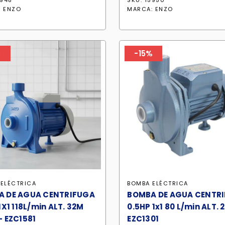
5948
SKU: 15950
original
actual
original
act
:
ENZO
MARCA:
ENZO
era:
es:
era:
es:
S/ 289.90.
S/ 246.40.
S/ 526.90.
S/ 4
%
-15%
ELÉCTRICA
BOMBA ELÉCTRICA
A DE AGUA CENTRIFUGA
BOMBA DE AGUA CENTR
1X1 118L/min ALT. 32M
0.5HP 1x1 80 L/min ALT. 
- EZC1581
EZC1301