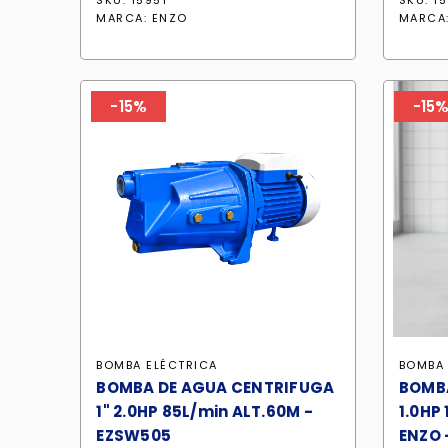
SKU: 15951
SKU: 1
original
actual
MARCA:
ENZO
MARCA
era:
es:
S/ 559.90.
S/ 475.90.
-15%
-15
BOMBA ELÉCTRICA
BOMBA 
BOMBA DE AGUA CENTRIFUGA
BOMB
1" 2.0HP 85L/min ALT.60M -
1.0HP 
EZSW505
ENZO 