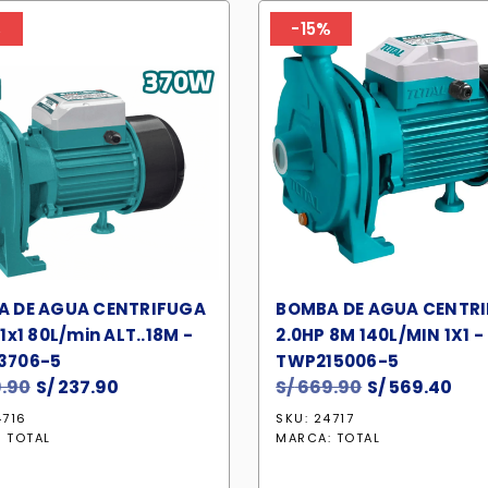
%
-15%
A DE AGUA CENTRIFUGA
BOMBA DE AGUA CENTR
1x1 80L/min ALT..18M -
2.0HP 8M 140L/MIN 1X1 -
3706-5
TWP215006-5
.90
El
S/
237.90
El
S/
669.90
El
S/
569.40
El
precio
precio
precio
pre
4716
SKU: 24717
original
actual
original
act
:
TOTAL
MARCA:
TOTAL
era:
es:
era:
es: