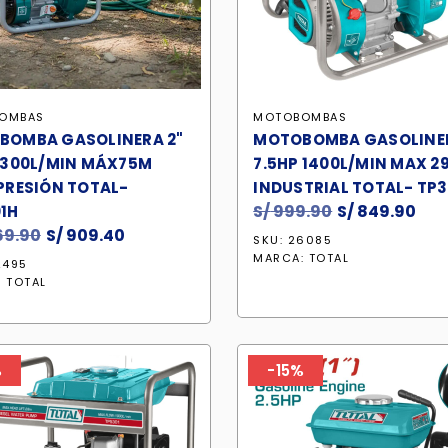
OMBAS
MOTOBOMBAS
BOMBA GASOLINERA 2"
MOTOBOMBA GASOLINER
 300L/MIN MÁX75M
7.5HP 1400L/MIN MAX 2
PRESIÓN TOTAL-
INDUSTRIAL TOTAL- TP
S/
999.90
El
S/
849.90
El
1H
69.90
El
S/
909.40
El
precio
pre
SKU: 26085
precio
precio
original
act
MARCA:
TOTAL
2495
original
actual
era:
es:
:
TOTAL
era:
es:
S/ 999.90.
S/ 
S/ 1,069.90.
S/ 909.40.
%
-15%