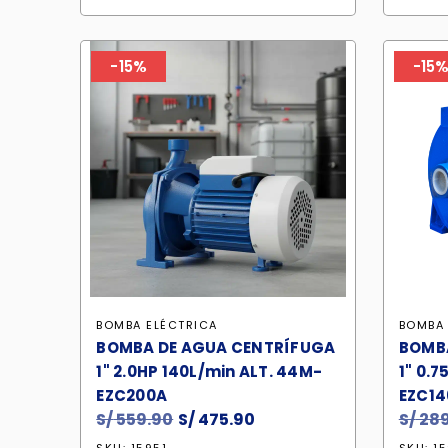
S/ 395.90.
S/ 336.50.
-15%
-15
BOMBA ELÉCTRICA
BOMBA 
BOMBA DE AGUA CENTRÍFUGA
BOMB
1" 2.0HP 140L/min ALT. 44M-
1" 0.7
EZC200A
EZC14
S/
559.90
El
S/
475.90
El
S/
289
precio
precio