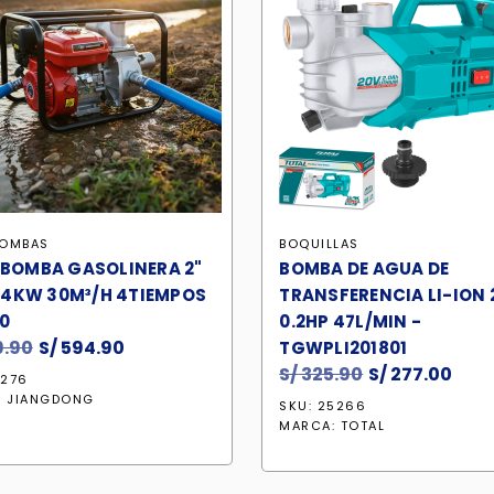
OMBAS
BOQUILLAS
BOMBA GASOLINERA 2"
BOMBA DE AGUA DE
 4KW 30M³/H 4TIEMPOS
TRANSFERENCIA LI-ION 
0
0.2HP 47L/MIN -
.90
El
S/
594.90
El
TGWPLI201801
precio
precio
S/
325.90
El
S/
277.00
El
0276
original
actual
precio
prec
:
JIANGDONG
SKU: 25266
era:
es:
original
act
MARCA:
TOTAL
S/ 699.90.
S/ 594.90.
era:
es:
S/ 325.90.
S/ 2