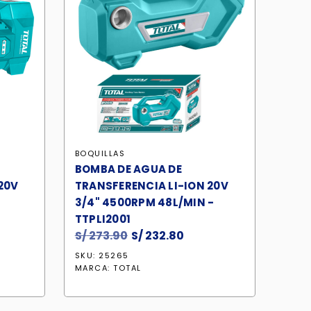
BOQUILLAS
BOMBA DE AGUA DE
20V
TRANSFERENCIA LI-ION 20V
3/4" 4500RPM 48L/MIN -
TTPLI2001
S/
273.90
El
S/
232.80
El
io
precio
precio
SKU: 25265
ual
original
actual
MARCA:
TOTAL
era:
es:
77.00.
S/ 273.90.
S/ 232.80.