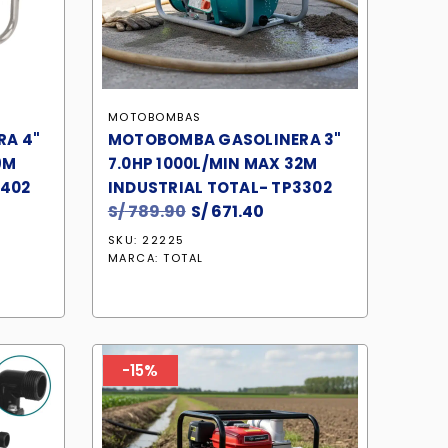
MOTOBOMBAS
A 4"
MOTOBOMBA GASOLINERA 3"
9M
7.0HP 1000L/MIN MAX 32M
3402
INDUSTRIAL TOTAL- TP3302
S/
789.90
El
S/
671.40
El
cio
precio
precio
SKU: 22225
ual
original
actual
MARCA:
TOTAL
era:
es:
849.90.
S/ 789.90.
S/ 671.40.
-15%