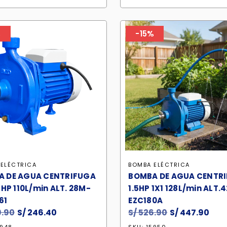
S/ 279.90.
S/ 237.90.
S/ 669.90.
S/ 
%
-15%
ELÉCTRICA
BOMBA ELÉCTRICA
A DE AGUA CENTRIFUGA
BOMBA DE AGUA CENTR
5HP 110L/min ALT. 28M-
1.5HP 1X1 128L/min ALT.
61
EZC180A
.90
El
S/
246.40
El
S/
526.90
El
S/
447.90
El
precio
precio
precio
pre