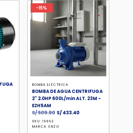
-15%
IFUGA
BOMBA ELÉCTRICA
BOMBA DE AGUA CENTRIFUGA
2" 2.0HP 600L/min ALT. 23M -
EZH5AM
cio
S/
509.90
El
S/
433.40
El
ual
precio
precio
SKU: 15952
original
actual
MARCA:
ENZO