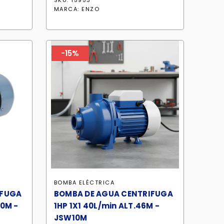
SKU: 15953
ual
original
actual
MARCA:
ENZO
era:
es:
47.90.
S/ 910.90.
S/ 774.30.
-15%
BOMBA ELÉCTRICA
IFUGA
BOMBA DE AGUA CENTRIFUGA
20M -
1HP 1X1 40L/min ALT.46M -
JSW10M