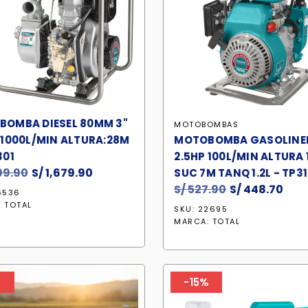
OMBA DIESEL 80MM 3"
MOTOBOMBAS
 1000L/MIN ALTURA:28M
MOTOBOMBA GASOLINER
301
2.5HP 100L/MIN ALTURA
99.90
El
S/
1,679.90
El
SUC 7M TANQ 1.2L - TP31
precio
precio
S/
527.90
El
S/
448.70
El
6536
original
actual
precio
pre
:
TOTAL
SKU: 22695
era:
es:
original
act
MARCA:
TOTAL
S/ 1,999.90.
S/ 1,679.90.
era:
es:
S/ 527.90.
S/ 4
%
-15%