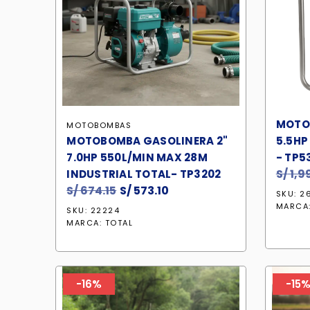
MOTOB
MOTOBOMBAS
MOTOBOMBA GASOLINERA 2"
5.5HP
7.0HP 550L/MIN MAX 28M
- TP5
S/
1,9
INDUSTRIAL TOTAL- TP3202
S/
674.15
El
S/
573.10
El
SKU: 2
precio
precio
MARCA
SKU: 22224
original
actual
MARCA:
TOTAL
era:
es:
S/ 674.15.
S/ 573.10.
-16%
-15