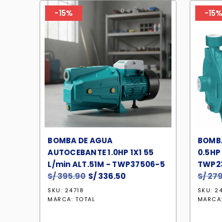
-15%
-15
BOMBA DE AGUA
BOMB
AUTOCEBANTE 1.0HP 1X1 55
0.5HP 
L/min ALT.51M - TWP37506-5
TWP2
S/
395.90
El
S/
336.50
El
S/
279
precio
precio
SKU: 24718
SKU: 2
original
actual
MARCA:
TOTAL
MARCA
era:
es: