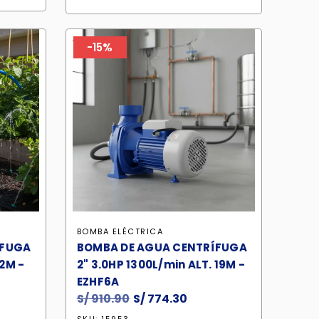
569.40.
era:
es:
S/ 509.90.
S/ 433.40.
-15%
BOMBA ELÉCTRICA
IFUGA
BOMBA DE AGUA CENTRÍFUGA
42M -
2" 3.0HP 1300L/min ALT. 19M -
EZHF6A
S/
910.90
El
S/
774.30
El
cio
precio
precio