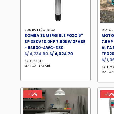
BOMBA ELÉCTRICA
MOTOB
BOMBA SUMERGIBLE POZO 6''
MOTO
SP 380V 10.0HP 7.50KW 3FASE
7.5HP
- 6S930-4WC-380
ALTA 
S/
4,734.90
El
S/
4,024.70
El
TP320
precio
precio
S/
1,0
SKU: 28018
original
actual
MARCA:
SAFARI
SKU: 2
era:
es:
MARCA
S/ 4,734.90.
S/ 4,024.70.
-15%
-16