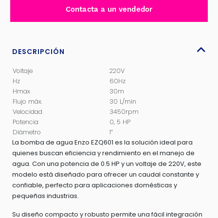
PERIFERICA
Contacta a un vendedor
0.5HP
1x1
30
L/min
DESCRIPCIÓN
ALT.30M
Voltaje
220V
-
Hz
60Hz
EZQ601
Hmax
30m
cantidad
Flujo máx.
30 L/min
Velocidad
3450rpm
Potencia
0, 5 HP
Diámetro
1”
La bomba de agua Enzo EZQ601 es la solución ideal para
quienes buscan eficiencia y rendimiento en el manejo de
agua. Con una potencia de 0.5 HP y un voltaje de 220V, este
modelo está diseñado para ofrecer un caudal constante y
confiable, perfecto para aplicaciones domésticas y
pequeñas industrias.
Su diseño compacto y robusto permite una fácil integración