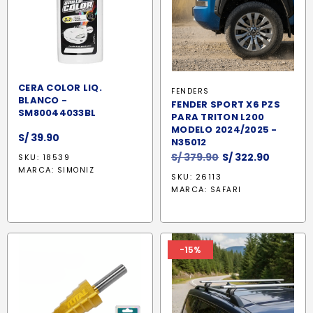
CERA COLOR LIQ.
FENDERS
BLANCO -
FENDER SPORT X6 PZS
SM80044033BL
PARA TRITON L200
MODELO 2024/2025 -
S/
39.90
N35012
El
El
S/
379.90
S/
322.90
SKU: 18539
precio
precio
MARCA:
SIMONIZ
SKU: 26113
original
actual
MARCA:
SAFARI
era:
es:
S/ 379.90.
S/ 322.9
-15%