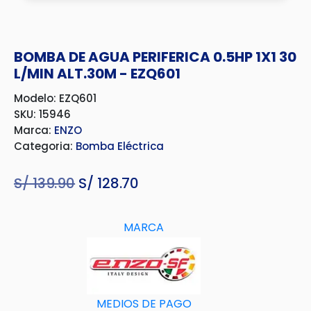
BOMBA DE AGUA PERIFERICA 0.5HP 1X1 30
L/MIN ALT.30M - EZQ601
Modelo: EZQ601
SKU: 15946
Marca:
ENZO
Categoria:
Bomba Eléctrica
S/
139.90
El
S/
128.70
El
precio
precio
original
actual
MARCA
era:
es:
S/ 139.90.
S/ 128.70.
MEDIOS DE PAGO