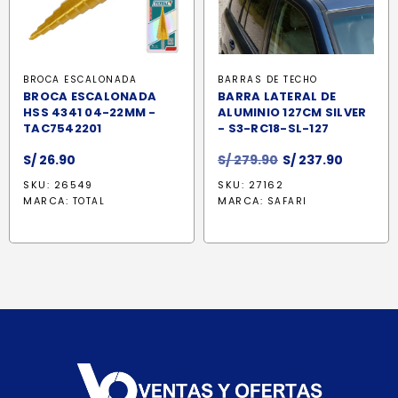
BROCA ESCALONADA
BARRAS DE TECHO
BROCA ESCALONADA
BARRA LATERAL DE
HSS 4341 04-22MM -
ALUMINIO 127CM SILVER
TAC7542201
- S3-RC18-SL-127
El
El
S/
26.90
S/
279.90
S/
237.90
precio
precio
SKU: 26549
SKU: 27162
original
actual
MARCA:
MARCA:
TOTAL
SAFARI
era:
es:
S/ 279.90.
S/ 237.9