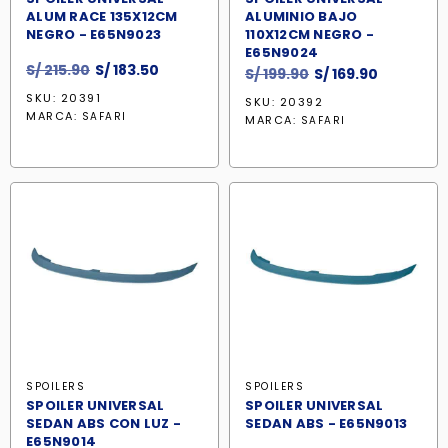
ALUM RACE 135X12CM
ALUMINIO BAJO
NEGRO - E65N9023
110X12CM NEGRO -
E65N9024
El
El
S/
215.90
S/
183.50
El
El
S/
199.90
S/
169.90
precio
precio
precio
precio
SKU: 20391
SKU: 20392
original
actual
original
actual
MARCA:
SAFARI
MARCA:
SAFARI
era:
es:
era:
es:
S/ 215.90.
S/ 183.50.
S/ 199.90.
S/ 169.90.
SPOILERS
SPOILERS
SPOILER UNIVERSAL
SPOILER UNIVERSAL
SEDAN ABS CON LUZ -
SEDAN ABS - E65N9013
E65N9014