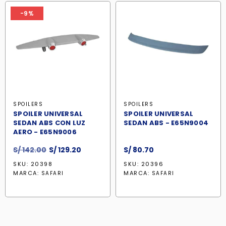
-9%
SPOILERS
SPOILERS
SPOILER UNIVERSAL
SPOILER UNIVERSAL
SEDAN ABS CON LUZ
SEDAN ABS - E65N9004
AERO - E65N9006
El
El
S/
142.00
S/
129.20
S/
80.70
precio
precio
SKU: 20398
SKU: 20396
original
actual
MARCA:
MARCA:
SAFARI
SAFARI
era:
es:
S/ 142.00.
S/ 129.20.