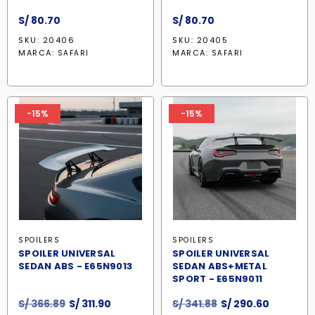
S/
80.70
S/
80.70
SKU: 20406
SKU: 20405
MARCA:
MARCA:
SAFARI
SAFARI
-15%
-15%
SPOILERS
SPOILERS
SPOILER UNIVERSAL
SPOILER UNIVERSAL
SEDAN ABS - E65N9013
SEDAN ABS+METAL
SPORT - E65N9011
El
El
El
El
S/
366.89
S/
311.90
S/
341.88
S/
290.60