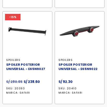
era:
es:
S/ 136.90.
S/ 127.30.
-15%
SPOILERS
SPOILERS
SPOILER POSTERIOR
SPOILER POSTERIOR
UNIVERSAL - E65N9027
UNIVERSAL - E65N9022
El
El
S/
280.65
S/
238.60
S/
92.30
precio
precio
SKU: 20393
SKU: 20410
original
actual
MARCA:
MARCA:
SAFARI
SAFARI
era:
es:
S/ 280.65.
S/ 238.60.