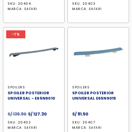
precio
precio
precio
precio
SKU: 20404
SKU: 20403
original
actual
original
actual
MARCA:
MARCA:
SAFARI
SAFARI
era:
es:
era:
es:
S/ 366.89.
S/ 311.90.
S/ 341.88.
S/ 290.6
-7%
SPOILERS
SPOILERS
SPOILER POSTERIOR
SPOILER POSTERIOR
UNIVERSAL - E65N9010
UNIVERSAL E65N9015
El
El
S/
136.90
S/
127.30
S/
91.50
precio
precio
SKU: 20402
SKU: 20407
original
actual
MARCA:
MARCA:
SAFARI
SAFARI