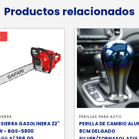
Productos relacionados
%
IERRA
PERILLAS PARA AUTO
SIERRA GASOLINERA 22"
PERILLA DE CAMBIO ALU
W - BGS-5800
8CM DELGADO
.90
El
S/
266.00
El
SILVER/TORNASOL AZUL