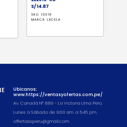
S/
14.87
SKU: 10019
MARCA:
LACELA
NE
Ubicanos:
www.https://ventasyofertas.com.pe/
Av. Canadá N° 689 - La Victoria Lima Perú
Lunes a Sábado de 9:00 am. a 5:45 pm.
offertassperu@gmail.com