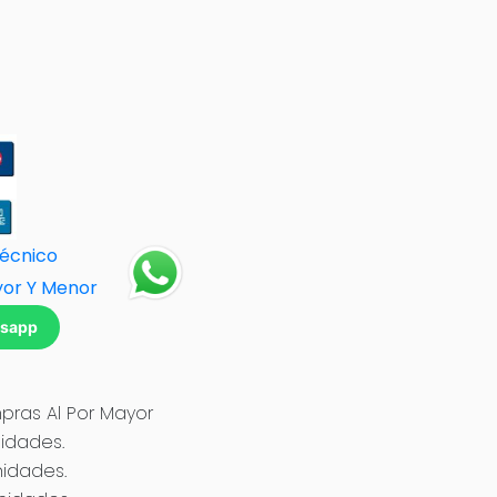
Técnico
yor Y Menor
tsapp
ras Al Por Mayor
idades.
nidades.