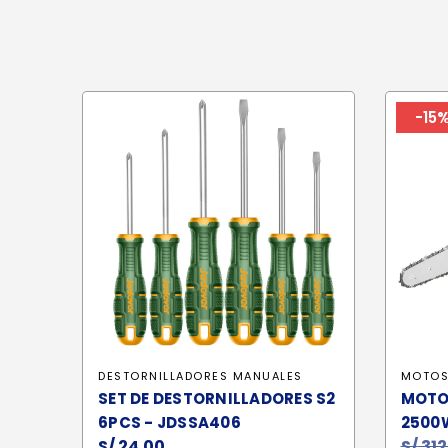
-15
DESTORNILLADORES MANUALES
MOTOS
SET DE DESTORNILLADORES S2
MOTO
6PCS - JDSSA406
2500
S/
24.00
S/
312