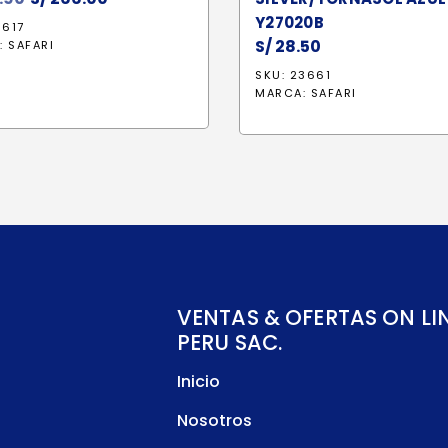
precio
precio
Y27020B
0617
original
actual
S/
28.50
:
SAFARI
era:
es:
SKU: 23661
S/ 312.90.
S/ 266.00.
MARCA:
SAFARI
VENTAS & OFERTAS ON LI
PERU SAC.
Inicio
Nosotros