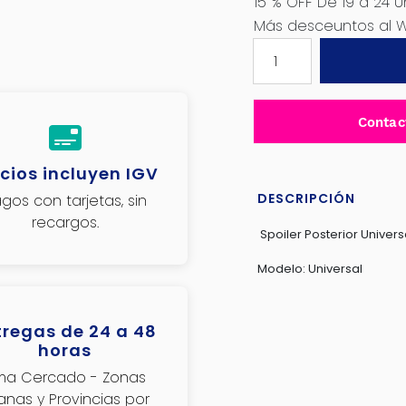
15 % OFF De 19 a 24 U
Más desceuntos al 
SPOILER
UNIVERSAL
SEDAN
ABS
Contac
-
E65N9013
cios incluyen IGV
cantidad
DESCRIPCIÓN
gos con tarjetas, sin
recargos.
Spoiler Posterior Univers
Modelo: Universal
tregas de 24 a 48
horas
ima Cercado - Zonas
janas y Provincias por