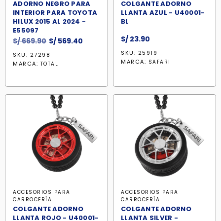
ADORNO NEGRO PARA
COLGANTE ADORNO
INTERIOR PARA TOYOTA
LLANTA AZUL - U40001-
HILUX 2015 AL 2024 -
BL
E55097
S/
23.90
El
El
S/
669.90
S/
569.40
precio
precio
SKU: 25919
SKU: 27298
original
actual
MARCA:
SAFARI
MARCA:
TOTAL
era:
es:
S/ 669.90.
S/ 569.40.
ACCESORIOS PARA
ACCESORIOS PARA
CARROCERÍA
CARROCERÍA
COLGANTE ADORNO
COLGANTE ADORNO
LLANTA ROJO - U40001-
LLANTA SILVER -