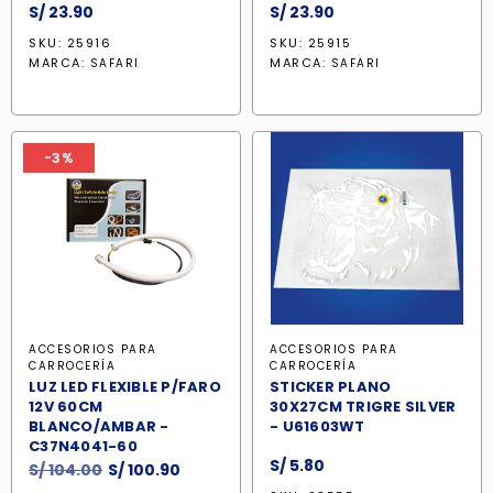
S/
23.90
S/
23.90
SKU: 25916
SKU: 25915
MARCA:
MARCA:
SAFARI
SAFARI
-3%
ACCESORIOS PARA
ACCESORIOS PARA
CARROCERÍA
CARROCERÍA
LUZ LED FLEXIBLE P/FARO
STICKER PLANO
12V 60CM
30X27CM TRIGRE SILVER
BLANCO/AMBAR -
- U61603WT
C37N4041-60
S/
5.80
El
El
S/
104.00
S/
100.90
precio
precio