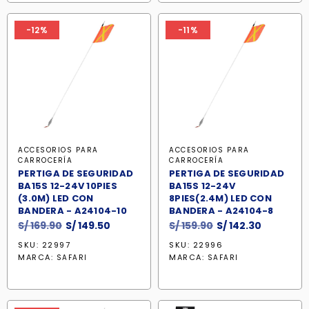
-12%
-11%
ACCESORIOS PARA
ACCESORIOS PARA
CARROCERÍA
CARROCERÍA
PERTIGA DE SEGURIDAD
PERTIGA DE SEGURIDAD
BA15S 12-24V 10PIES
BA15S 12-24V
(3.0M) LED CON
8PIES(2.4M) LED CON
BANDERA - A24104-10
BANDERA - A24104-8
El
El
El
El
S/
169.90
S/
149.50
S/
159.90
S/
142.30
precio
precio
precio
precio
SKU: 22997
SKU: 22996
original
actual
original
actual
MARCA:
MARCA:
SAFARI
SAFARI
era:
es:
era:
es:
S/ 169.90.
S/ 149.50.
S/ 159.90.
S/ 142.30.