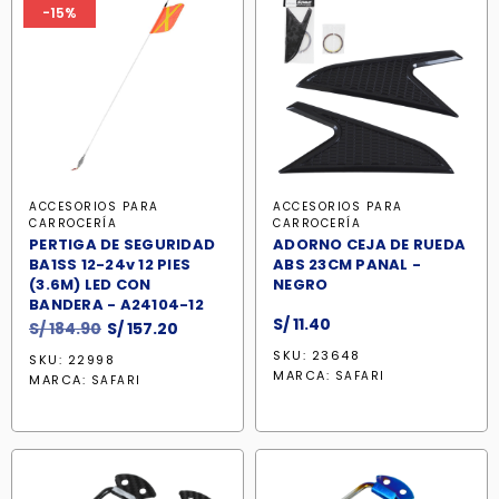
-15%
ACCESORIOS PARA
ACCESORIOS PARA
CARROCERÍA
CARROCERÍA
PERTIGA DE SEGURIDAD
ADORNO CEJA DE RUEDA
BA1SS 12-24v 12 PIES
ABS 23CM PANAL -
(3.6M) LED CON
NEGRO
BANDERA - A24104-12
S/
11.40
El
El
S/
184.90
S/
157.20
precio
precio
SKU: 23648
SKU: 22998
original
actual
MARCA:
SAFARI
MARCA:
SAFARI
era:
es:
S/ 184.90.
S/ 157.20.