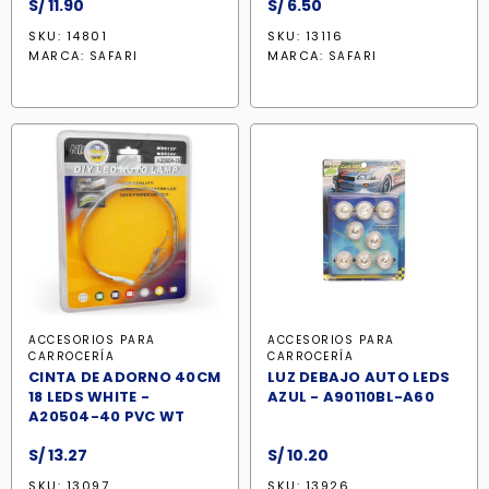
S/
11.90
S/
6.50
SKU: 14801
SKU: 13116
MARCA:
MARCA:
SAFARI
SAFARI
ACCESORIOS PARA
ACCESORIOS PARA
CARROCERÍA
CARROCERÍA
CINTA DE ADORNO 40CM
LUZ DEBAJO AUTO LEDS
18 LEDS WHITE -
AZUL - A90110BL-A60
A20504-40 PVC WT
S/
13.27
S/
10.20
SKU: 13097
SKU: 13926