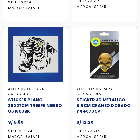
SKU: 23555
SKU: 16284
original
actual
MARCA:
SAFARI
MARCA:
SAFARI
era:
es:
S/ 104.00.
S/ 100.90.
ACCESORIOS PARA
ACCESORIOS PARA
CARROCERÍA
CARROCERÍA
STICKER PLANO
STICKER 3D METALICO
30X27CM TRIGRE NEGRO
5.5CM CRANEO DORADO
U61603BK
Y44070CP
S/
5.80
S/
12.20
SKU: 23554
SKU: 23545
MARCA:
MARCA:
SAFARI
SAFARI