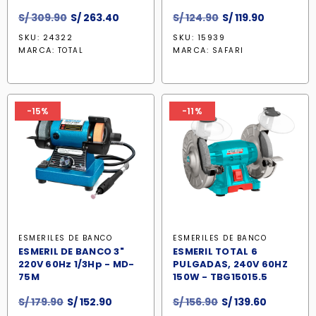
El
El
El
El
S/
309.90
S/
263.40
S/
124.90
S/
119.90
precio
precio
precio
precio
SKU: 24322
SKU: 15939
original
actual
original
actual
MARCA:
MARCA:
TOTAL
SAFARI
era:
es:
era:
es:
S/ 309.90.
S/ 263.40.
S/ 124.90.
S/ 119.90.
-15%
-11%
ESMERILES DE BANCO
ESMERILES DE BANCO
ESMERIL DE BANCO 3"
ESMERIL TOTAL 6
220V 60Hz 1/3Hp - MD-
PULGADAS, 240V 60HZ
75M
150W - TBG15015.5
El
El
El
El
S/
179.90
S/
152.90
S/
156.90
S/
139.60
precio
precio
precio
precio