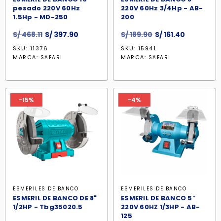
pesado 220V 60Hz
220V 60Hz 3/4Hp - AB-
1.5Hp - MD-250
200
El
El
El
El
S/
468.11
S/
397.90
S/
189.90
S/
161.40
precio
precio
precio
precio
SKU: 11376
SKU: 15941
original
actual
original
actual
MARCA:
MARCA:
SAFARI
SAFARI
era:
es:
era:
es:
S/ 468.11.
S/ 397.90.
S/ 189.90.
S/ 161.40.
-15%
-4%
ESMERILES DE BANCO
ESMERILES DE BANCO
ESMERIL DE BANCO DE 8"
ESMERIL DE BANCO 5″
1/2HP - Tbg35020.5
220V 60HZ 1/3HP - AB-
125