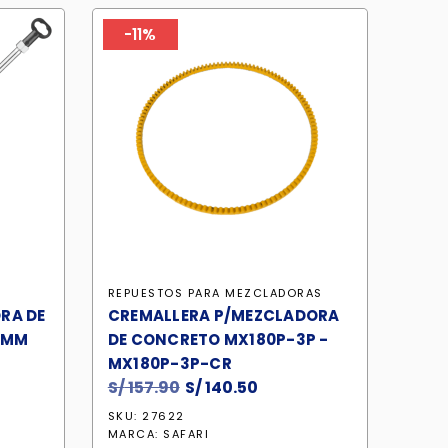
-11%
REPUESTOS PARA MEZCLADORAS
RA DE
CREMALLERA P/MEZCLADORA
0MM
DE CONCRETO MX180P-3P -
MX180P-3P-CR
S/
157.90
El
S/
140.50
El
precio
precio
SKU: 27622
original
actual
MARCA:
SAFARI