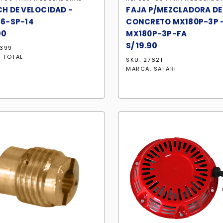
H DE VELOCIDAD -
FAJA P/MEZCLADORA DE
6-SP-14
CONCRETO MX180P-3P 
00
MX180P-3P-FA
S/
19.90
1399
:
TOTAL
SKU: 27621
MARCA:
SAFARI