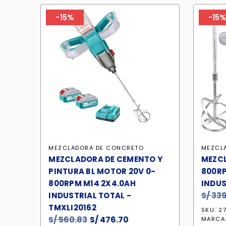
-15%
-15
MEZCLADORA DE CONCRETO
MEZCL
MEZCLADORA DE CEMENTO Y
MEZC
PINTURA BL MOTOR 20V 0-
800RP
800RPM M14 2X4.0AH
INDUS
S/
339
INDUSTRIAL TOTAL -
TMXLI20162
SKU: 2
S/
560.83
El
S/
476.70
El
MARCA