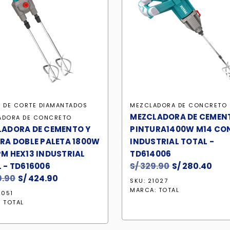
 DE CORTE DIAMANTADOS
MEZCLADORA DE CONCRETO
MEZCLADORA DE CEMEN
ADORA DE CONCRETO
ADORA DE CEMENTO Y
PINTURA1400W M14 CON
RA DOBLE PALETA 1800W
INDUSTRIAL TOTAL -
M HEX13 INDUSTRIAL
TD614006
S/
329.90
El
S/
280.40
El
 - TD616006
.90
El
S/
424.90
El
precio
pre
SKU: 21027
precio
precio
original
act
MARCA:
TOTAL
2051
original
actual
era:
es:
:
TOTAL
era:
es:
S/ 329.90.
S/ 2
S/ 499.90.
S/ 424.90.