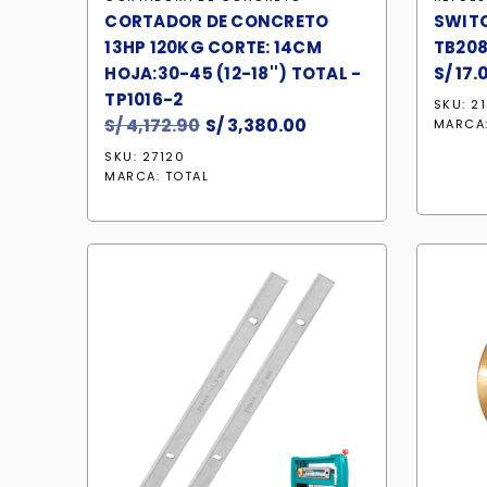
CORTADOR DE CONCRETO
SWITC
13HP 120KG CORTE: 14CM
TB208
S/
17.
HOJA:30-45 (12-18'') TOTAL -
TP1016-2
SKU: 2
S/
4,172.90
El
S/
3,380.00
El
MARCA
precio
precio
SKU: 27120
original
actual
MARCA:
TOTAL
era:
es:
S/ 4,172.90.
S/ 3,380.00.