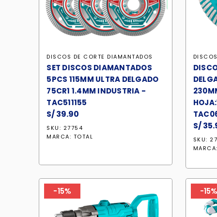
DISCOS DE CORTE DIAMANTADOS
DISCOS
SET DISCOS DIAMANTADOS
DISC
5PCS 115MM ULTRA DELGADO
DELG
75CR1 1.4MM INDUSTRIA -
230M
TAC511155
HOJA:
S/
39.90
TAC0
S/
35.
SKU: 27754
MARCA:
TOTAL
SKU: 2
MARCA
-15%
-15