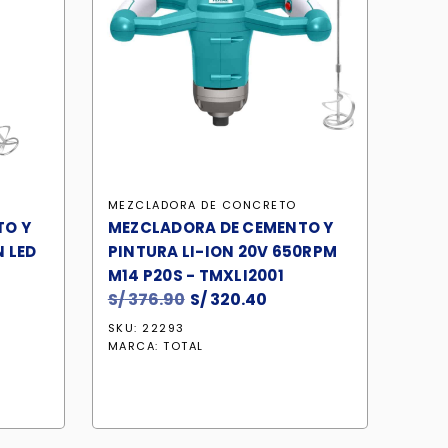
MEZCLADORA DE CONCRETO
TO Y
MEZCLADORA DE CEMENTO Y
 LED
PINTURA LI-ION 20V 650RPM
M14 P20S - TMXLI2001
S/
376.90
El
S/
320.40
El
precio
precio
SKU: 22293
cio
original
actual
MARCA:
TOTAL
ual
era:
es:
S/ 376.90.
S/ 320.40.
80.40.