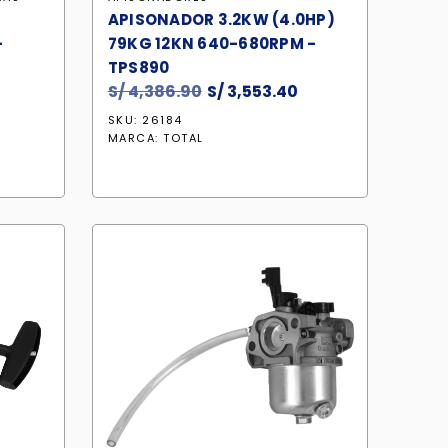
APISONADOR 3.2KW (4.0HP)
-
79KG 12KN 640-680RPM -
TPS890
S/
4,386.90
El
S/
3,553.40
El
precio
precio
SKU: 26184
original
actual
MARCA:
TOTAL
era:
es:
S/ 4,386.90.
S/ 3,553.40.