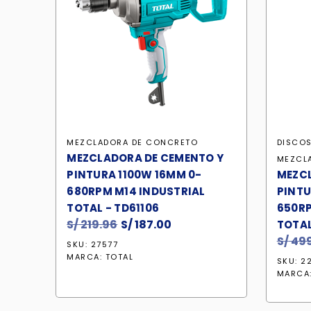
MEZCLADORA DE CONCRETO
DISCOS
MEZCLADORA DE CEMENTO Y
MEZCL
PINTURA 1100W 16MM 0-
MEZCL
680RPM M14 INDUSTRIAL
PINTU
TOTAL - TD61106
650RP
S/
219.96
El
S/
187.00
El
TOTAL
precio
precio
S/
499
SKU: 27577
original
actual
MARCA:
TOTAL
SKU: 2
era:
es:
MARCA
S/ 219.96.
S/ 187.00.