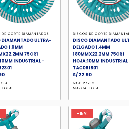
 DE CORTE DIAMANTADOS
DISCOS DE CORTE DIAMANT
O DIAMANTADO ULTRA-
DISCO DIAMANTADO UL
ADO 1.6MM
DELGADO 1.4MM
MX22.2MM 75CR1
180MMX22.2MM 75CR1
10MM INDUSTRIAL -
HOJA:10MM INDUSTRIAL
62301
TAC061801
90
S/
22.90
7753
SKU: 27752
:
TOTAL
MARCA:
TOTAL
%
-15%