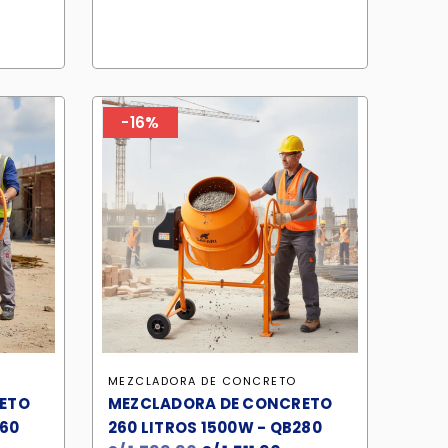
era:
es:
S/ 157.90.
S/ 140.50.
-16%
MEZCLADORA DE CONCRETO
ETO
MEZCLADORA DE CONCRETO
260
260 LITROS 1500W - QB280