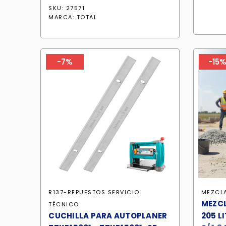
precio
precio
SKU: 27571
original
actual
MARCA:
TOTAL
era:
es:
S/ 560.83.
S/ 476.70.
-7%
-15
R137-REPUESTOS SERVICIO
MEZCL
MEZC
TÉCNICO
CUCHILLA PARA AUTOPLANER
205 L