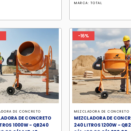
era:
es:
MARCA:
TOTAL
S/ 339.90.
S/ 288.90.
%
-16%
ADORA DE CONCRETO
MEZCLADORA DE CONCRETO
LADORA DE CONCRETO
MEZCLADORA DE CONCR
ITROS 1000W - QB240
240 LITROS 1200W - QB