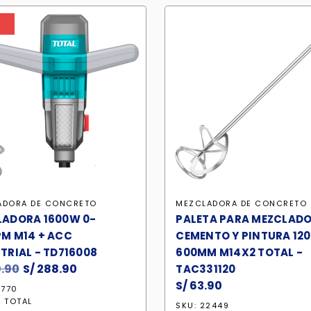
%
ADORA DE CONCRETO
MEZCLADORA DE CONCRETO
LADORA 1600W 0-
PALETA PARA MEZCLADO
M M14 + ACC
CEMENTO Y PINTURA 12
TRIAL - TD716008
600MM M14X2 TOTAL -
.90
El
S/
288.90
El
TAC331120
precio
precio
S/
63.90
7770
original
actual
:
TOTAL
SKU: 22449