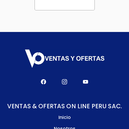
era:
es:
S/ 1,099.90.
S/ 923.90.
VENTAS & OFERTAS ON LINE PERU SAC.
Inicio
Nosotros