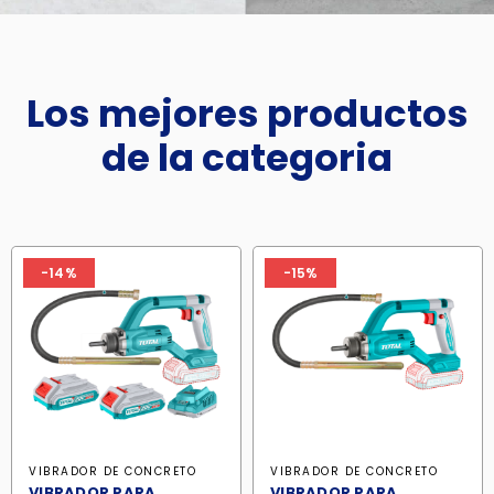
Los mejores productos
de la categoria
-14%
-15%
VIBRADOR DE CONCRETO
VIBRADOR DE CONCRETO
VIBRADOR PARA
VIBRADOR PARA