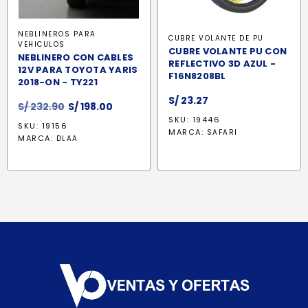
NEBLINEROS PARA
CUBRE VOLANTE DE PU
VEHICULOS
CUBRE VOLANTE PU CON
NEBLINERO CON CABLES
REFLECTIVO 3D AZUL -
12V PARA TOYOTA YARIS
F16N8208BL
2018-ON - TY221
S/
23.27
El
El
S/
232.90
S/
198.00
precio
precio
SKU: 19446
SKU: 19156
MARCA:
original
actual
SAFARI
MARCA:
DLAA
era:
es:
S/ 232.90.
S/ 198.00.