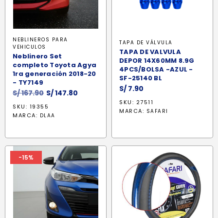
NEBLINEROS PARA
TAPA DE VÁLVULA
VEHICULOS
TAPA DE VALVULA
Neblinero Set
DEPOR 14X60MM 8.9G
completo Toyota Agya
4PCS/BOLSA -AZUL -
1ra generación 2018-20
SF-25140 BL
- TY7149
S/
7.90
El
El
S/
167.90
S/
147.80
precio
precio
SKU: 27511
SKU: 19355
MARCA:
original
actual
SAFARI
MARCA:
DLAA
era:
es:
S/ 167.90.
S/ 147.80.
-15%