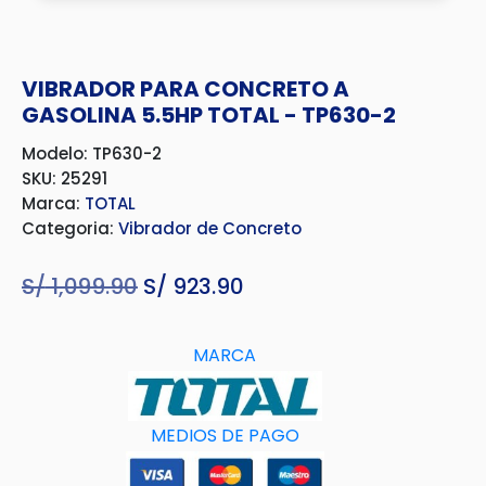
VIBRADOR PARA CONCRETO A
GASOLINA 5.5HP TOTAL - TP630-2
Modelo: TP630-2
SKU: 25291
Marca:
TOTAL
Categoria:
Vibrador de Concreto
S/
1,099.90
El
S/
923.90
El
precio
precio
original
actual
MARCA
era:
es:
S/ 1,099.90.
S/ 923.90.
MEDIOS DE PAGO