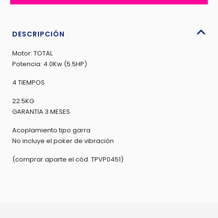
5.5HP
TOTAL
-
DESCRIPCIÓN
TP630-
Motor: TOTAL
2
Potencia: 4.0Kw (5.5HP)
cantidad
4 TIEMPOS
22.5KG
GARANTIA 3 MESES
Acoplamiento tipo garra
No incluye el poker de vibración
(comprar aparte el cód. TPVP0451)