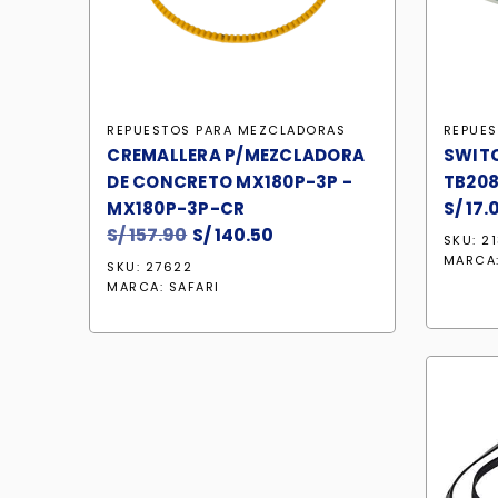
REPUESTOS PARA MEZCLADORAS
REPUE
CREMALLERA P/MEZCLADORA
SWITC
DE CONCRETO MX180P-3P -
TB208
S/
17.
MX180P-3P-CR
S/
157.90
El
S/
140.50
El
SKU: 2
precio
precio
MARCA
SKU: 27622
original
actual
MARCA:
SAFARI
era:
es:
S/ 157.90.
S/ 140.50.