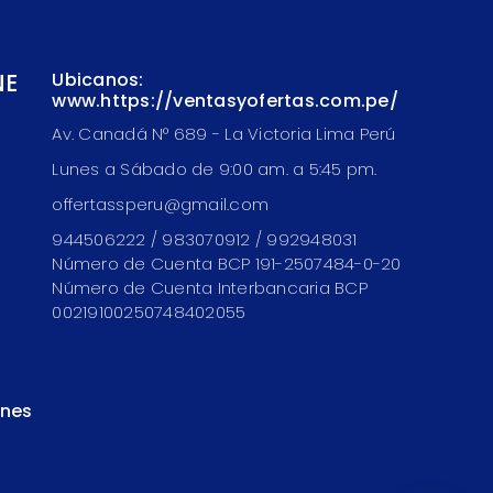
NE
Ubicanos:
www.https://ventasyofertas.com.pe/
Av. Canadá N° 689 - La Victoria Lima Perú
Lunes a Sábado de 9:00 am. a 5:45 pm.
offertassperu@gmail.com
944506222 / 983070912 / 992948031
Número de Cuenta BCP 191-2507484-0-20
Número de Cuenta Interbancaria BCP
00219100250748402055
ones