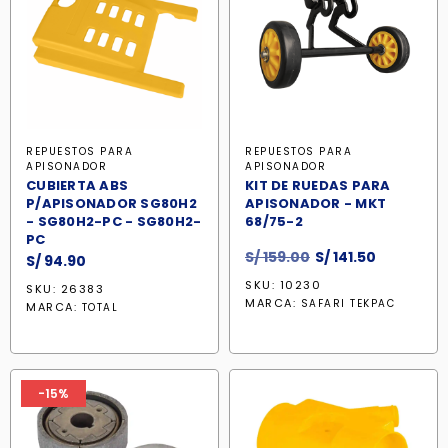
REPUESTOS PARA
REPUESTOS PARA
APISONADOR
APISONADOR
CUBIERTA ABS
KIT DE RUEDAS PARA
P/APISONADOR SG80H2
APISONADOR - MKT
- SG80H2-PC - SG80H2-
68/75-2
PC
El
El
S/
159.00
S/
141.50
S/
94.90
precio
precio
SKU: 10230
SKU: 26383
original
actual
MARCA:
SAFARI TEKPAC
MARCA:
TOTAL
era:
es:
S/ 159.00.
S/ 141.50.
-15%