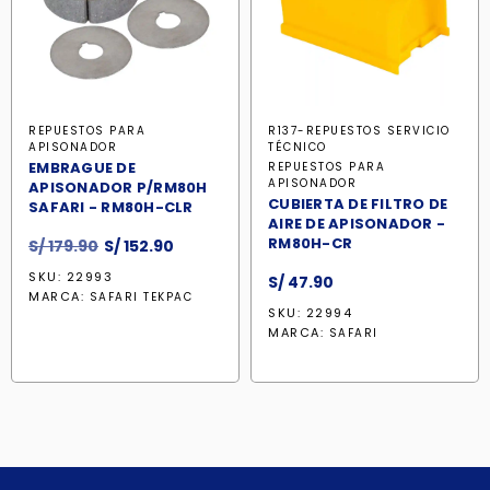
REPUESTOS PARA
R137-REPUESTOS SERVICIO
APISONADOR
TÉCNICO
EMBRAGUE DE
REPUESTOS PARA
APISONADOR
APISONADOR P/RM80H
CUBIERTA DE FILTRO DE
SAFARI - RM80H-CLR
AIRE DE APISONADOR -
El
El
RM80H-CR
S/
179.90
S/
152.90
precio
precio
SKU: 22993
S/
47.90
original
actual
MARCA:
SAFARI TEKPAC
era:
es:
SKU: 22994
MARCA:
S/ 179.90.
S/ 152.90.
SAFARI