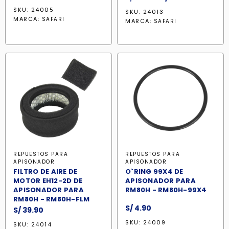
precio
precio
SKU: 24005
SKU: 24013
original
actual
MARCA:
SAFARI
MARCA:
SAFARI
era:
es:
S/ 139.90.
S/ 128.70.
REPUESTOS PARA
REPUESTOS PARA
APISONADOR
APISONADOR
FILTRO DE AIRE DE
O`RING 99X4 DE
MOTOR EH12-2D DE
APISONADOR PARA
APISONADOR PARA
RM80H - RM80H-99X4
RM80H - RM80H-FLM
S/
4.90
S/
39.90
SKU: 24009
SKU: 24014