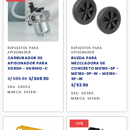
REPUESTOS PARA
REPUESTOS PARA
APISONADOR
APISONADOR
CARBURADOR DE
RUEDA PARA
APISONADOR PARA
MEZCLADORA DE
SG80H - SG80H2-C
CONCRETO MX180-3P -
MX180-3P-W - MX180-
El
El
S/
599.90
S/
509.90
3P-W
precio
precio
S/
53.90
SKU: 24003
original
actual
MARCA:
SAFARI
SKU: 26385
era:
es:
MARCA:
SAFARI
S/ 599.90.
S/ 509.90.
-11%