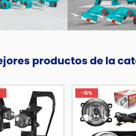
jores productos de la ca
%
-15%