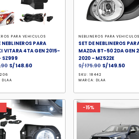
EROS PARA VEHICULOS
NEBLINEROS PARA VEHICULO
E NEBLINEROS PARA
SET DE NEBLINEROS PAR
I VITARA 4TA GEN 2015-
MAZDA BT-50 2DA GEN 2
- SZ999
2020 - MZ522E
.90
El
S/
148.60
El
S/
175.90
El
S/
149.50
El
precio
precio
precio
prec
9206
SKU: 18442
original
actual
original
actu
:
DLAA
MARCA:
DLAA
era:
es:
era:
es:
S/ 168.90.
S/ 148.60.
S/ 175.90.
S/ 14
%
-15%