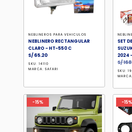
NEBLINEROS PARA VEHICULOS
NEBLIN
NEBLINERO RECTANGULAR
SET D
CLARO - HT-550 C
SUZUK
S/
65.20
2024 
S/
168
SKU: 14110
MARCA:
SAFARI
SKU: 1
MARCA
-15%
-15