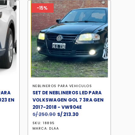
-15%
S
NEBLINEROS PARA VEHICULOS
PARA
SET DE NEBLINEROS LED PARA
023 EN
VOLKSWAGEN GOL 7 3RA GEN
2017-2018 - VW904E
S/
250.90
El
S/
213.30
El
cio
precio
precio
SKU: 18895
ual
original
actual
MARCA:
DLAA