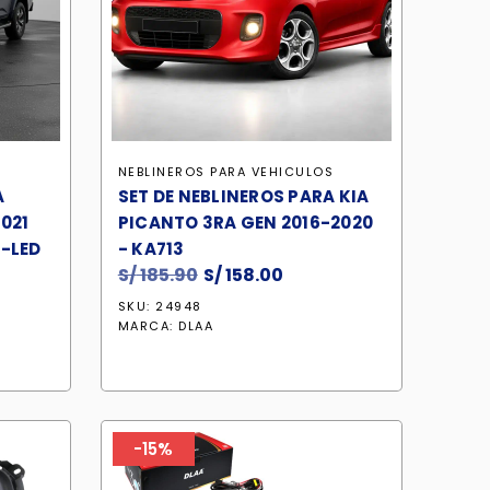
S
NEBLINEROS PARA VEHICULOS
A
SET DE NEBLINEROS PARA KIA
021
PICANTO 3RA GEN 2016-2020
X-LED
- KA713
S/
185.90
El
S/
158.00
El
io
precio
precio
SKU: 24948
al
original
actual
MARCA:
DLAA
era:
es:
8.00.
S/ 185.90.
S/ 158.00.
-15%