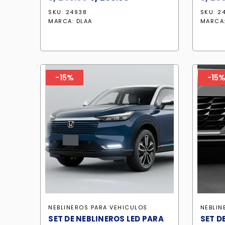
precio
precio
SKU: 24938
SKU: 2
original
actual
MARCA:
DLAA
MARCA
era:
es:
S/ 246.90.
S/ 209.90.
-15%
-15
NEBLINEROS PARA VEHICULOS
NEBLIN
SET DE NEBLINEROS LED PARA
SET D