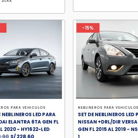
original
actual
era:
es:
:
DLAA
era:
es:
S/ 246.90.
S/ 2
S/ 246.90.
S/ 209.90.
%
-15%
EROS PARA VEHICULOS
NEBLINEROS PARA VEHICULO
E NEBLINEROS LED PARA
SET DE NEBLINEROS LED 
AI ELANTRA 6TA GEN FL
NISSAN +DRL/DIR VERSA
AL 2020 - HY1622-LED
GEN FL 2015 AL 2019 - N
.90
El
S/
228.60
El
1