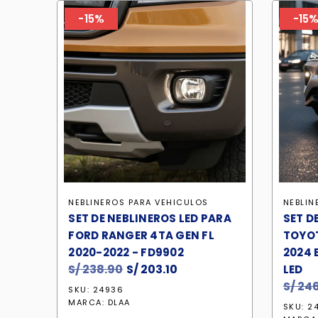
-15%
-15
NEBLINEROS PARA VEHICULOS
NEBLIN
SET DE NEBLINEROS LED PARA
SET D
FORD RANGER 4TA GEN FL
TOYOT
2020-2022 - FD9902
2024 
S/
238.90
El
S/
203.10
El
LED
precio
precio
S/
246
SKU: 24936
original
actual
MARCA:
DLAA
SKU: 2