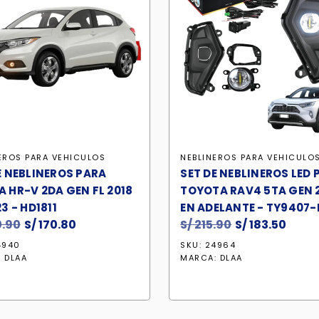
EROS PARA VEHICULOS
NEBLINEROS PARA VEHICULO
E NEBLINEROS PARA
SET DE NEBLINEROS LED 
 HR-V 2DA GEN FL 2018
TOYOTA RAV4 5TA GEN 
3 - HD1811
EN ADELANTE - TY9407-
.90
El
S/
170.80
El
S/
215.90
El
S/
183.50
El
precio
precio
precio
preci
4940
SKU: 24964
original
actual
original
actu
:
DLAA
MARCA:
DLAA
era:
es:
era:
es:
S/ 200.90.
S/ 170.80.
S/ 215.90.
S/ 183