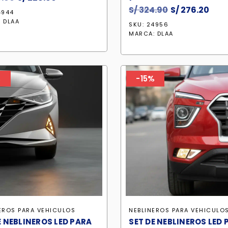
precio
precio
S/
324.90
El
S/
276.20
El
4944
original
actual
precio
prec
:
DLAA
SKU: 24956
era:
es:
original
act
MARCA:
DLAA
S/ 268.90.
S/ 228.60.
era:
es:
S/ 324.90.
S/ 2
%
-15%
EROS PARA VEHICULOS
NEBLINEROS PARA VEHICULO
E NEBLINEROS LED PARA
SET DE NEBLINEROS LED 