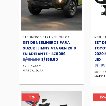
NEBLINEROS PARA VEHICULOS
NEBLIN
SET DE NEBLINEROS PARA
SET D
SUZUKI JIMNY 4TA GEN 2018
TOYO
EN ADELANTE - SZ6099
2020 
S/
182.90
El
S/
155.50
El
LED
precio
precio
S/
185
SKU: 24957
original
actual
MARCA:
DLAA
SKU: 2
era:
es:
MARCA
S/ 182.90.
S/ 155.50.
-15%
-15