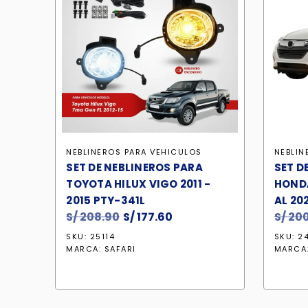
NEBLINEROS PARA VEHICULOS
NEBLIN
SET DE NEBLINEROS PARA
SET D
TOYOTA HILUX VIGO 2011 -
HONDA
2015 PTY-341L
AL 202
S/
208.90
El
S/
177.60
El
S/
200
precio
precio
SKU: 25114
SKU: 2
original
actual
MARCA:
SAFARI
MARCA
era:
es:
S/ 208.90.
S/ 177.60.