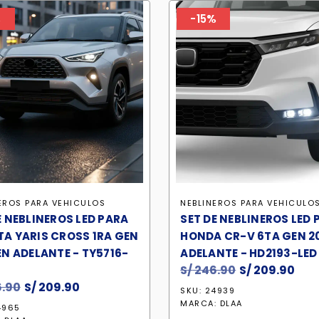
%
-15%
EROS PARA VEHICULOS
NEBLINEROS PARA VEHICULO
E NEBLINEROS LED PARA
SET DE NEBLINEROS LED 
A YARIS CROSS 1RA GEN
HONDA CR-V 6TA GEN 2
EN ADELANTE - TY5716-
ADELANTE - HD2193-LED
S/
246.90
El
S/
209.90
El
.90
El
S/
209.90
El
precio
pre
SKU: 24939
precio
precio
original
act
MARCA:
DLAA
4965