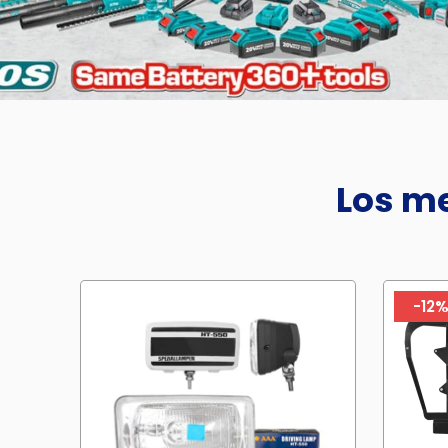
Los me
-12