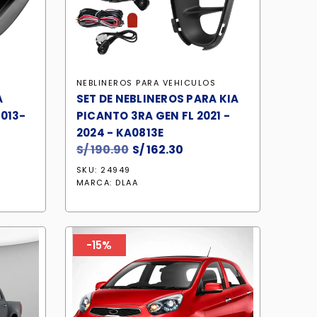
S
NEBLINEROS PARA VEHICULOS
A
SET DE NEBLINEROS PARA KIA
013-
PICANTO 3RA GEN FL 2021 -
2024 - KA0813E
S/
190.90
El
S/
162.30
El
io
precio
precio
SKU: 24949
al
original
actual
MARCA:
DLAA
era:
es:
9.50.
S/ 190.90.
S/ 162.30.
-15%