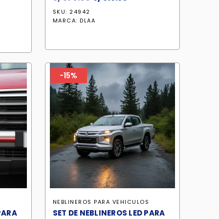
precio
precio
SKU: 24942
io
original
actual
MARCA:
DLAA
ual
era:
es:
S/ 370.90.
S/ 315.30.
76.20.
-15%
S
NEBLINEROS PARA VEHICULOS
PARA
SET DE NEBLINEROS LED PARA