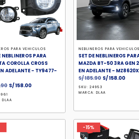
EROS PARA VEHICULOS
NEBLINEROS PARA VEHICULO
E NEBLINEROS PARA
SET DE NEBLINEROS PAR
TA COROLLA CROSS
MAZDA BT-50 3RA GEN 2
EN ADELANTE - TY9477-
EN ADELANTE - MZ8620
S/
185.90
El
S/
158.00
El
.90
El
S/
158.00
El
precio
prec
SKU: 24953
precio
precio
original
actu
MARCA:
DLAA
4961
original
actual
era:
es:
:
DLAA
era:
es:
S/ 185.90.
S/ 15
S/ 185.90.
S/ 158.00.
%
-15%