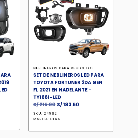
S
NEBLINEROS PARA VEHICULOS
PARA
SET DE NEBLINEROS LED PARA
2019
TOYOTA FORTUNER 2DA GEN
LED
FL 2021 EN NADELANTE -
TY1661-LED
o
S/
215.90
El
S/
183.50
El
al
precio
precio
SKU: 24962
original
actual
MARCA:
DLAA
.50.
era:
es:
S/ 215.90.
S/ 183.50.