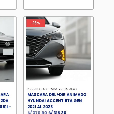
era:
es:
09.90.
S/ 250.90.
S/ 213.30.
-15%
S
NEBLINEROS PARA VEHICULOS
PARA
MASCARA DRL+DIR ANIMADO
 2DA
HYUNDAI ACCENT 5TA GEN
S851L-
2021 AL 2023
S/
370.90
El
S/
315.30
El