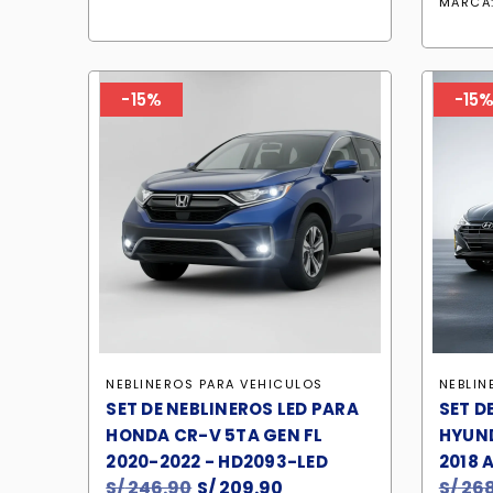
era:
es:
MARCA
S/ 238.90.
S/ 203.10.
-15%
-15
NEBLINEROS PARA VEHICULOS
NEBLIN
SET DE NEBLINEROS LED PARA
SET D
HONDA CR-V 5TA GEN FL
HYUND
2020-2022 - HD2093-LED
2018 
S/
246.90
El
S/
209.90
El
S/
268