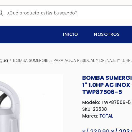
INICIO
NOSOTROS
>
gua
BOMBA SUMERGIBLE PARA AGUA RESIDUAL Y DRENAJE 1″ 1.0HP
BOMBA SUMERGIB
1" 1.0HP AC INO
TWP87506-5
Modelo: TWP87506-5
SKU: 26538
Marca:
TOTAL
S/
239.90
El
S/
203.