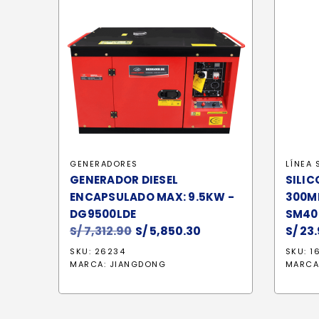
GENERADORES
LÍNEA 
GENERADOR DIESEL
SILIC
ENCAPSULADO MAX: 9.5KW -
300ML
DG9500LDE
SM40
S/
7,312.90
El
S/
5,850.30
El
S/
23.
precio
precio
SKU: 26234
SKU: 1
original
actual
MARCA:
JIANGDONG
MARCA
era:
es:
S/ 7,312.90.
S/ 5,850.30.