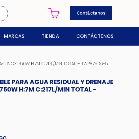
Contáctanos
MARCAS
TIENDA
CONTÁCTENOS
 AC INOX 750W H:7M C:217L/MIN TOTAL – TWP87506-5
LE PARA AGUA RESIDUAL Y DRENAJE
X 750W H:7M C:217L/MIN TOTAL -
90
El