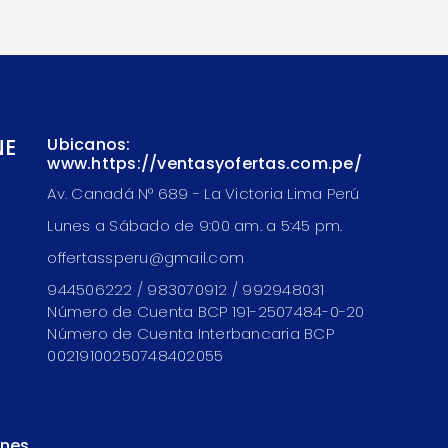
NE
Ubicanos:
www.https://ventasyofertas.com.pe/
Av. Canadá N° 689 - La Victoria Lima Perú
Lunes a Sábado de 9:00 am. a 5:45 pm.
offertassperu@gmail.com
944506222 / 983070912 / 992948031
Número de Cuenta BCP 191-2507484-0-20
Número de Cuenta Interbancaria BCP
00219100250748402055
ones