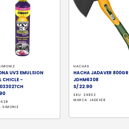
SIMONIZ
HACHAS
ONA UV3 EMULSION
HACHA JADAVER 800GR
 CHICLE -
JDHM6308
S/
22.90
033027CH
90
SKU: 24802
MARCA:
JADEVER
6628
:
SIMONIZ