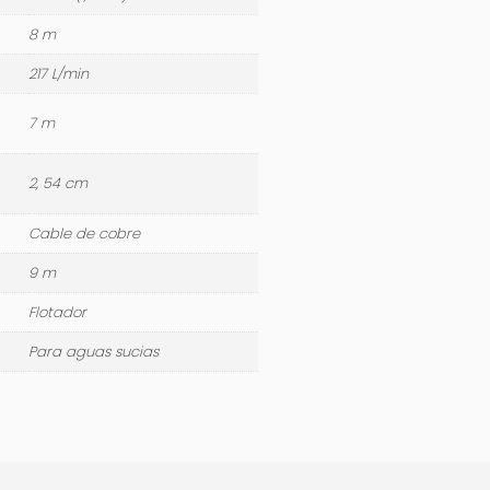
8 m
217 L/min
7 m
2, 54 cm
Cable de cobre
9 m
Flotador
Para aguas sucias