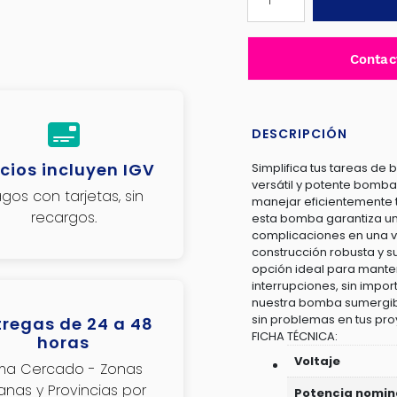
SUMERGIBLE
PARA
AGUA
Contac
RESIDUAL
Y
DRENAJE
1"
DESCRIPCIÓN
1.0HP
cios incluyen IGV
Simplifica tus tareas d
AC
versátil y potente bomb
gos con tarjetas, sin
INOX
manejar eficientemente 
recargos.
750W
esta bomba garantiza un 
complicaciones en una v
H:7M
construcción robusta y su 
C:217L/MIN
opción ideal para manten
TOTAL
interrupciones, sin impor
nuestra bomba sumergibl
-
sin problemas en tus p
tregas de 24 a 48
TWP87506-
FICHA TÉCNICA:
horas
5
Voltaje
ima Cercado - Zonas
cantidad
janas y Provincias por
Potencia nomin