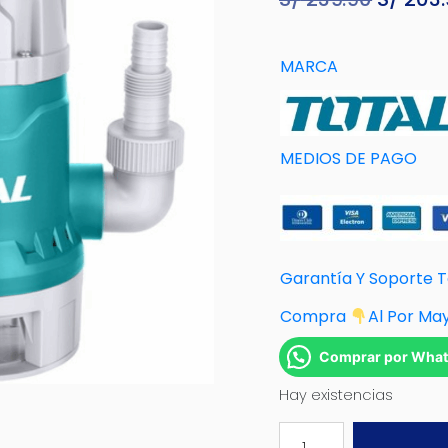
precio
origina
MARCA
era:
S/ 239.
MEDIOS DE PAGO
Garantía Y Soporte 
Compra
Al Por Ma
Comprar por Wha
Hay existencias
BOMBA