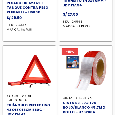
TRANSITO 540X40MM -
PESADO HD 42X42 +
JDYJ3A54
TANQUE CONTRA PESO
PLEGABLE - U58011
S/
27.50
S/
29.90
SKU: 24595
SKU: 26334
MARCA:
JADEVER
MARCA:
SAFARI
-15%
TRIÁNGULOS DE
CINTA REFLECTIVA
EMERGENCIA
CINTA REFLECTIVA
TRIÁNGULO REFLECTIVO
ROJO/BLANCO 45.7M X
43X43X43CM 580G -
ROLLO - U76200A
JDYJ3A43