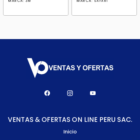
MARCA:
MARCA:
3M
SAFARI
era:
es:
S/ 539.90.
S/ 447.20.
VENTAS & OFERTAS ON LINE PERU SAC.
Inicio