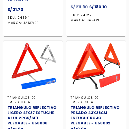
El
El
S/
211.90
S/
180.10
S/
21.70
precio
precio
SKU: 24122
SKU: 24594
original
actual
MARCA:
SAFARI
MARCA:
JADEVER
era:
es:
S/ 211.90.
S/ 180.10.
TRIÁNGULOS DE
TRIÁNGULOS DE
EMERGENCIA
EMERGENCIA
TRIANGULO REFLECTIVO
TRIANGULO REFLECTIVO
LIGERO 41X37 ESTUCHE
PESADO 43X38CM
AZUL 2PCS/SET
ESTUCHE ROJO
PLEGABLE - U58006
PLEGABLE - U58002