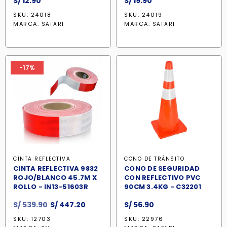
S/
12.90
S/
19.90
SKU: 24018
SKU: 24019
MARCA:
MARCA:
SAFARI
SAFARI
-17%
CINTA REFLECTIVA
CONO DE TRÁNSITO
CINTA REFLECTIVA 9832
CONO DE SEGURIDAD
ROJO/BLANCO 45.7M X
CON REFLECTIVO PVC
ROLLO - IN13-51603R
90CM 3.4KG - C32201
El
El
S/
539.90
S/
447.20
S/
56.90
precio
precio
SKU: 12703
SKU: 22976
original
actual