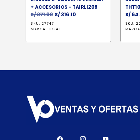
+ ACCESORIOS - TAIRLI208
THT1
S/
371.90
El
S/
316.10
El
S/
64
precio
precio
SKU: 27747
SKU: 2
original
actual
MARCA:
TOTAL
MARCA
era:
es:
S/ 371.90.
S/ 316.10.