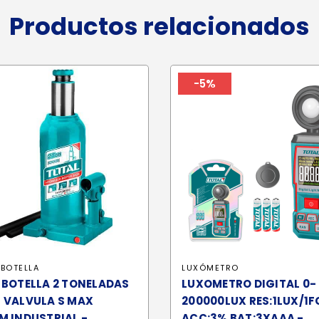
Productos relacionados
-5%
BOTELLA
LUXÓMETRO
 BOTELLA 2 TONELADAS
LUXOMETRO DIGITAL 0-
 VALVULA S MAX
200000LUX RES:1LUX/1F
 INDUSTRIAL -
ACC:3% BAT:3XAAA -