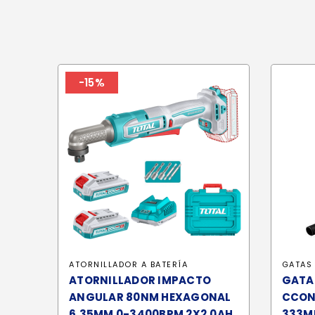
-15%
ATORNILLADOR A BATERÍA
GATAS 
ATORNILLADOR IMPACTO
GATA
ANGULAR 80NM HEXAGONAL
CCON
6.35MM 0-3400BPM 2X2.0AH
333MM