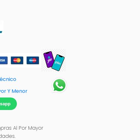
Técnico
yor Y Menor
tsapp
ras Al Por Mayor
idades.