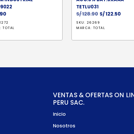
09022
TETLU031
.90
S/
128.90
El
S/
122.50
El
precio
prec
2272
SKU: 26269
original
actu
:
TOTAL
MARCA:
TOTAL
era:
es:
S/ 128.90.
S/ 12
VENTAS & OFERTAS ON LI
PERU SAC.
Inicio
Nosotros