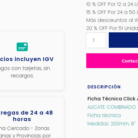
10 % OFF Por 12 a 24 
15 % OFF Por 24 a 50
Más desceuntos al 
20 % OFF Por 51 Uni
ALICATE
COMBINADO
8''
200MM
cios incluyen IGV
Contac
CR-
gos con tarjetas, sin
V
recargos.
-
THT210806
DESCRIPCIÓN
cantidad
Ficha Técnica Click 
ALICATE COMBINADO
tregas de 24 a 48
Ficha técnica
horas
Medidas: 200mm, 8"
ima Cercado - Zonas
janas y Provincias por