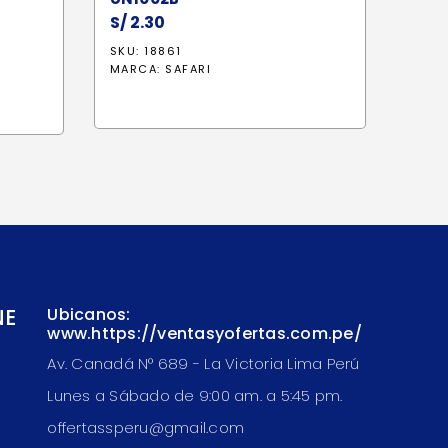
S/
2.30
SKU: 18861
io
MARCA:
SAFARI
al
2.50.
NE
Ubicanos:
www.https://ventasyofertas.com.pe/
Av. Canadá N° 689 - La Victoria Lima Perú
Lunes a Sábado de 9:00 am. a 5:45 pm.
offertassperu@gmail.com