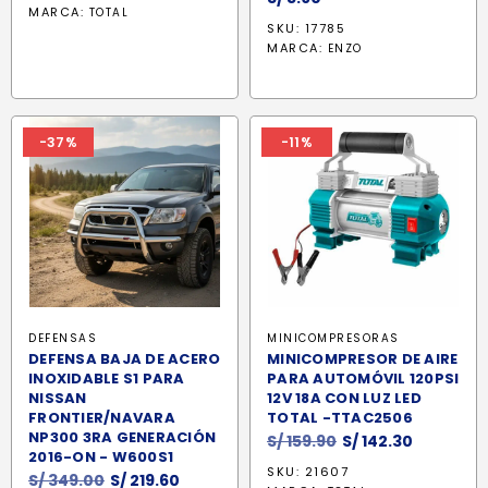
MARCA:
TOTAL
SKU: 17785
MARCA:
ENZO
-37%
-11%
DEFENSAS
MINICOMPRESORAS
DEFENSA BAJA DE ACERO
MINICOMPRESOR DE AIRE
INOXIDABLE S1 PARA
PARA AUTOMÓVIL 120PSI
NISSAN
12V 18A CON LUZ LED
FRONTIER/NAVARA
TOTAL -TTAC2506
NP300 3RA GENERACIÓN
El
El
S/
159.90
S/
142.30
2016-ON - W600S1
precio
precio
SKU: 21607
El
El
S/
349.00
S/
219.60
original
actual