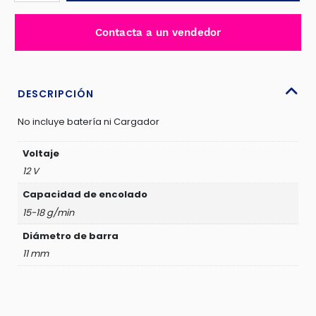
SILICONA
LI-
Contacta a un vendedor
ION
12V
11MM
-
DESCRIPCIÓN
JDLU1412
No incluye batería ni Cargador
cantidad
Voltaje
12 V
Capacidad de encolado
15-18 g/min
Diámetro de barra
11 mm