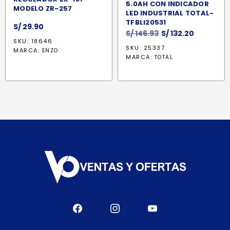
5.0AH CON INDICADOR
MODELO ZR-257
LED INDUSTRIAL TOTAL-
TFBLI20531
S/
29.90
El
El
S/
146.93
S/
132.20
SKU: 18646
precio
precio
SKU: 25337
MARCA:
ENZO
original
actual
MARCA:
TOTAL
era:
es:
S/ 146.93.
S/ 132.20.