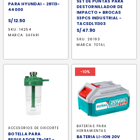
SET DE PUNTAS PARA
PARA HYUNDAI - 28113-
DESTORNILLADOR DE
44000
IMPACTO + BROCAS
33PCS INDUSTRIAL -
S/
12.50
TACSDL11303
SKU: 14254
S/
47.90
MARCA:
SAFARI
SKU: 26193
MARCA:
TOTAL
-10%
BATERÍAS PARA
ACCESORIOS DE OXICORTE
HERRAMIENTAS
BOTELLA PARA
BATERIA LI-ION 20V
REGULADOR ZR-187 -