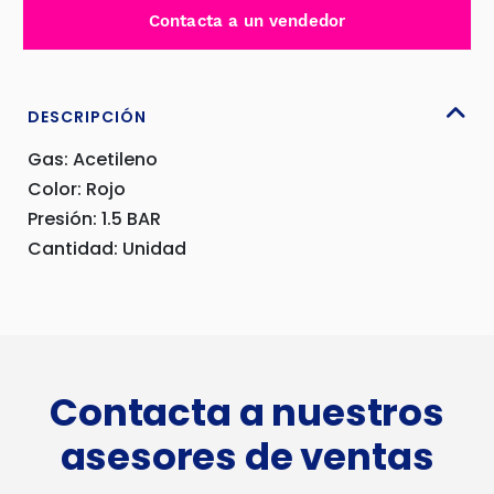
PARA
Contacta a un vendedor
CAÑA
DE
CORTE
-
DESCRIPCIÓN
ZAF-
Gas: Acetileno
04A
Color: Rojo
cantidad
Presión: 1.5 BAR
Cantidad: Unidad
Contacta a nuestros
asesores de ventas