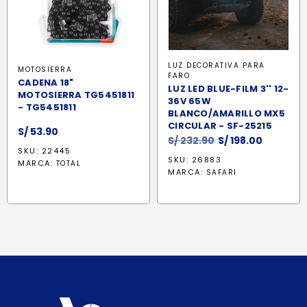
LUZ DECORATIVA PARA
MOTOSIERRA
FARO
CADENA 18"
LUZ LED BLUE-FILM 3'' 12-
MOTOSIERRA TG5451811
36V 65W
- TG5451811
BLANCO/AMARILLO MX5
CIRCULAR - SF-25215
S/
53.90
El
El
S/
232.90
S/
198.00
SKU: 22445
precio
precio
SKU: 26883
MARCA:
TOTAL
original
actual
MARCA:
SAFARI
era:
es:
S/ 232.90.
S/ 198.00