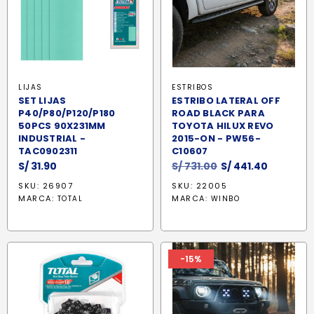
LIJAS
ESTRIBOS
SET LIJAS
ESTRIBO LATERAL OFF
P40/P80/P120/P180
ROAD BLACK PARA
50PCS 90X231MM
TOYOTA HILUX REVO
INDUSTRIAL -
2015-ON - PW56-
TAC0902311
C10607
El
El
S/
31.90
S/
731.00
S/
441.40
precio
precio
SKU: 26907
SKU: 22005
original
actual
MARCA:
MARCA:
TOTAL
WINBO
era:
es:
S/ 731.00.
S/ 441.40
-15%