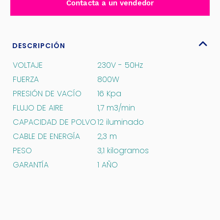
Contacta a un vendedor
SECO
HUMEDO
-
TVC14122
DESCRIPCIÓN
cantidad
VOLTAJE
230V - 50Hz
FUERZA
800W
PRESIÓN DE VACÍO
16 Kpa
FLUJO DE AIRE
1,7 m3/min
CAPACIDAD DE POLVO
12 iluminado
CABLE DE ENERGÍA
2,3 m
PESO
3,1 kilogramos
GARANTÍA
1 AÑO