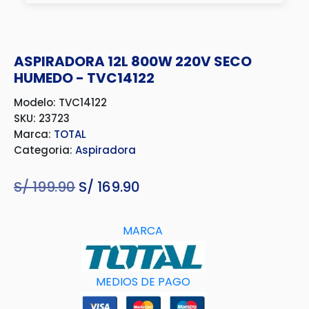
ASPIRADORA 12L 800W 220V SECO
HUMEDO - TVC14122
Modelo: TVC14122
SKU: 23723
Marca:
TOTAL
Categoria:
Aspiradora
S/
199.90
El
S/
169.90
El
precio
precio
original
actual
MARCA
era:
es:
S/ 199.90.
S/ 169.90.
MEDIOS DE PAGO