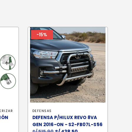
-15%
ERIZAR
DEFENSAS
CIÓN
DEFENSA P/HILUX REVO 8VA
GEN 2016-ON - S2-FB07L-S56
S/
515.90
El
S/
438.50
El