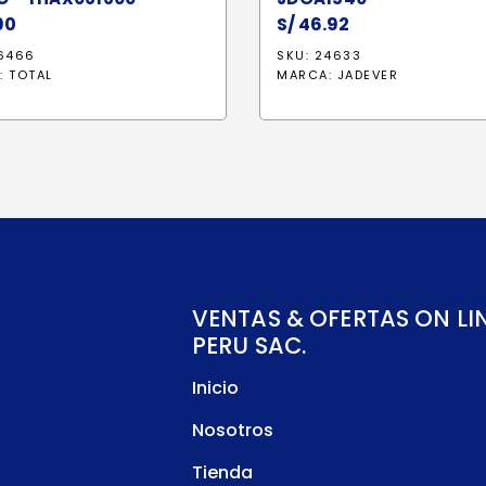
90
S/
46.92
26466
SKU: 24633
:
TOTAL
MARCA:
JADEVER
VENTAS & OFERTAS ON LI
PERU SAC.
Inicio
Nosotros
Tienda