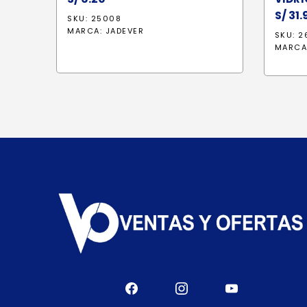
S/
31.
SKU: 25008
MARCA:
JADEVER
SKU: 
MARCA