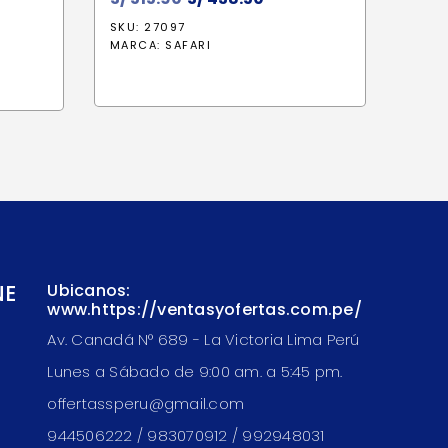
precio
precio
SKU: 27097
original
actual
MARCA:
SAFARI
era:
es:
S/ 515.90.
S/ 438.50.
NE
Ubicanos:
www.https://ventasyofertas.com.pe/
Av. Canadá N° 689 - La Victoria Lima Perú
Lunes a Sábado de 9:00 am. a 5:45 pm.
offertassperu@gmail.com
944506222 / 983070912 / 992948031