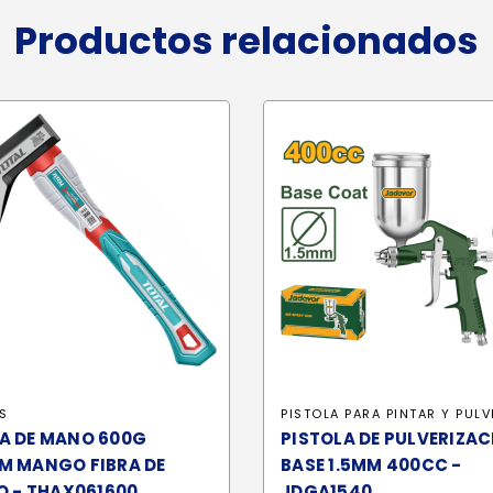
Productos relacionados
S
PISTOLA PARA PINTAR Y PULV
A DE MANO 600G
PISTOLA DE PULVERIZA
M MANGO FIBRA DE
BASE 1.5MM 400CC -
O - THAX061600
JDGA1540