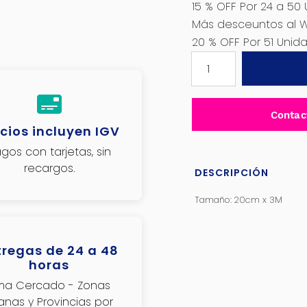
15 % OFF Por 24 a 50
Más desceuntos al 
20 % OFF Por 51 Uni
BOLSA
PARA
SELLADORA
20CM
Contac
X
cios incluyen IGV
3M
gos con tarjetas, sin
-
recargos.
QVB3-
DESCRIPCIÓN
20
Tamaño: 20cm x 3M
cantidad
tregas de 24 a 48
horas
ima Cercado - Zonas
janas y Provincias por