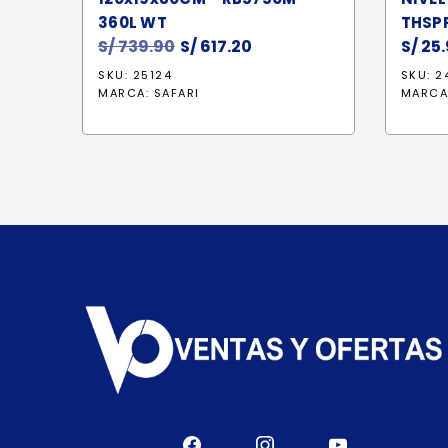
360L WT
THSP
S/
739.90
El
S/
617.20
El
S/
25.
precio
precio
SKU: 25124
SKU: 2
original
actual
MARCA:
SAFARI
MARCA
era:
es:
S/ 739.90.
S/ 617.20.