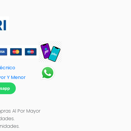
Técnico
yor Y Menor
tsapp
ras Al Por Mayor
idades.
Unidades.