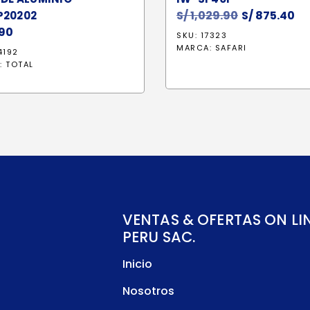
S/
1,029.90
El
S/
875.40
El
P20202
90
precio
pr
SKU: 17323
original
ac
MARCA:
SAFARI
4192
era:
es
:
TOTAL
S/ 1,029.90.
S/
VENTAS & OFERTAS ON LI
PERU SAC.
Inicio
Nosotros