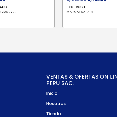
precio
prec
4484
SKU: 19321
original
actu
:
JADEVER
MARCA:
SAFARI
era:
es:
S/ 222.60.
S/ 15
VENTAS & OFERTAS ON LI
PERU SAC.
Inicio
Nosotros
Tienda