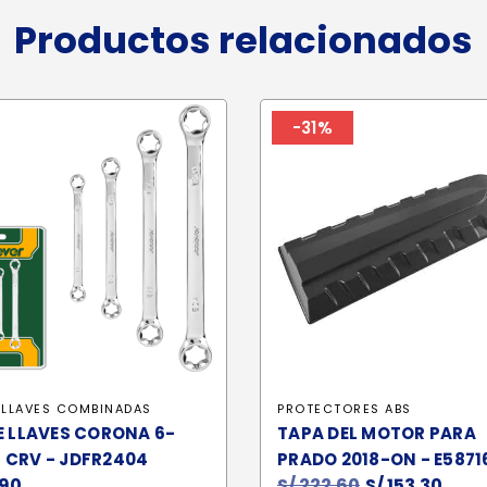
Productos relacionados
-31%
 LLAVES COMBINADAS
PROTECTORES ABS
E LLAVES CORONA 6-
TAPA DEL MOTOR PARA
 CRV - JDFR2404
PRADO 2018-ON - E587
90
S/
222.60
El
S/
153.30
El