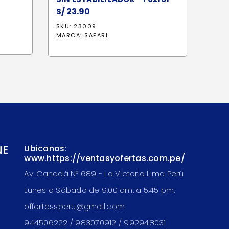
io
S/
23.90
al
SKU: 23009
MARCA:
SAFARI
3.30.
NE
Ubicanos:
www.https://ventasyofertas.com.pe/
Av. Canadá N° 689 - La Victoria Lima Perú
Lunes a Sábado de 9:00 am. a 5:45 pm.
offertassperu@gmail.com
944506222 / 983070912 / 992948031