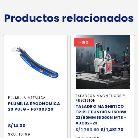
Productos relacionados
-16%
TALADROS MAGNÉTICOS Y
PLUMILLA METÁLICA
PRECISIÓN
PLUMILLA ERGONOMICA
TALADRO MAGNETICO
20 PULG - F67008 20
TRIPLE FUNCIÓN 1600W
23/50MM 15000N MT3 -
AJC02-23
S/
14.00
El
El
S/
1,763.90
S/
1,481.70
SKU: 16199
precio
preci