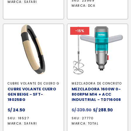
SKU: 23969
MARCA:
SAFARI
original
actua
MARCA:
DCA
era:
es:
S/ 1,763.90.
S/ 1,48
-15%
CUBRE VOLANTE DE CUERO G
MEZCLADORA DE CONCRETO
CUBRE VOLANTE CUERO
MEZCLADORA 1600W 0-
GEN BEIGE - SFT-
800RPM M14 + ACC
18025BG
INDUSTRIAL - TD716008
El
El
S/
24.50
S/
339.90
S/
288.90
precio
precio
SKU: 18527
SKU: 27770
original
actual
MARCA:
MARCA:
SAFARI
TOTAL
era:
es: