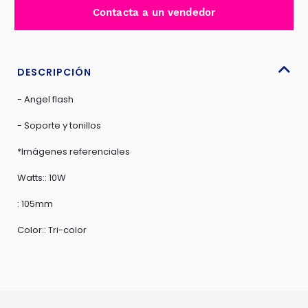
trabajo
Contacta a un vendedor
LED
9-
36V
-
DESCRIPCIÓN
C36N1067
- Angel flash
cantidad
- Soporte y tonillos
*Imágenes referenciales
Watts:: 10W
: 105mm
Color:: Tri-color