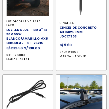
LUZ DECORATIVA PARA
CINCELES
FARO
CINCEL DE CONCRETO
LUZ LED BLUE-FILM 3'' 12-
4X16X250MM -
36V 65W
JDCC1303
BLANCO/AMARILLO MX5
CIRCULAR - SF-25215
S/
9.60
El
El
S/
232.90
S/
198.00
SKU: 24805
precio
precio
SKU: 26883
MARCA:
JADEVER
original
actual
MARCA:
SAFARI
era:
es:
S/ 232.90.
S/ 198.00.