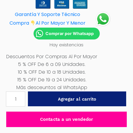
Garantía Y Soporte Técnico
Compra
Al Por M
ayor Y Menor
Comprar por Whatsapp
Hay existencias
Descuentos Por Compras Al Por Mayor
5 % OFF De 6 a 09 Unidades.
10 % OFF De 10 a 18 Unidades.
15 % OFF De 19 a 24 Unidades.
Más desceuntos al WhatsApp
CABALLETE
Agregar al carrito
2
TONELADAS
-
Contacta a un vendedor
ST8802
cantidad