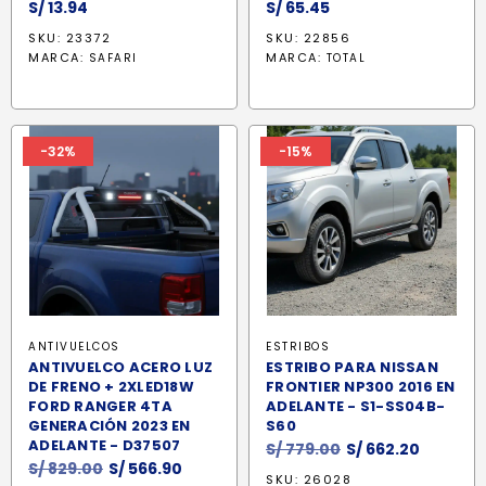
S/
13.94
S/
65.45
SKU: 23372
SKU: 22856
MARCA:
MARCA:
SAFARI
TOTAL
-32%
-15%
ANTIVUELCOS
ESTRIBOS
ANTIVUELCO ACERO LUZ
ESTRIBO PARA NISSAN
DE FRENO + 2XLED18W
FRONTIER NP300 2016 EN
FORD RANGER 4TA
ADELANTE - S1-SS04B-
GENERACIÓN 2023 EN
S60
ADELANTE - D37507
El
El
S/
779.00
S/
662.20
El
El
S/
829.00
S/
566.90
precio
precio
SKU: 26028