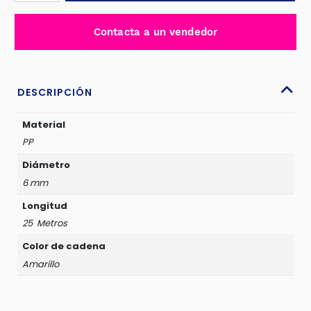
6MMX
25
Contacta a un vendedor
METROS
AMARILLO
-
JDYJ6A06
DESCRIPCIÓN
cantidad
Material
PP
Diámetro
6 mm
Longitud
25 Metros
Color de cadena
Amarillo