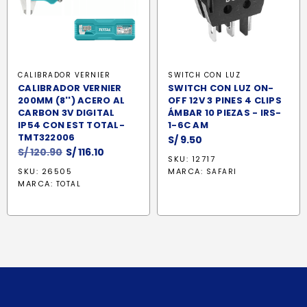
CALIBRADOR VERNIER
SWITCH CON LUZ
CALIBRADOR VERNIER
SWITCH CON LUZ ON-
200MM (8'') ACERO AL
OFF 12V 3 PINES 4 CLIPS
CARBON 3V DIGITAL
ÁMBAR 10 PIEZAS - IRS-
IP54 CON EST TOTAL-
1-6C AM
TMT322006
S/
9.50
El
El
S/
120.90
S/
116.10
SKU: 12717
precio
precio
SKU: 26505
MARCA:
SAFARI
original
actual
MARCA:
TOTAL
era:
es:
S/ 120.90.
S/ 116.10.