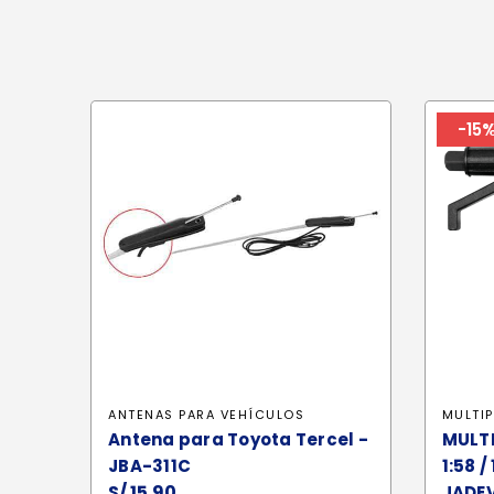
-15
ANTENAS PARA VEHÍCULOS
MULTI
Antena para Toyota Tercel -
MULT
JBA-311C
1:58 
S/
15.90
JADEV