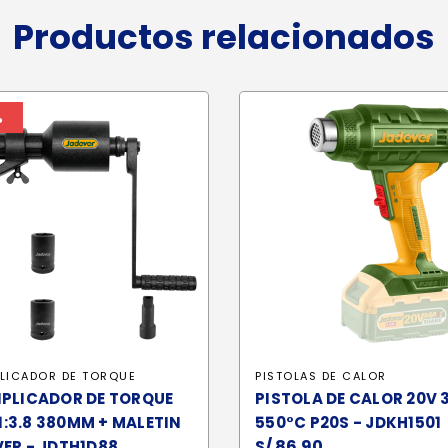
Productos relacionados
%
PLICADOR DE TORQUE
PISTOLAS DE CALOR
IPLICADOR DE TORQUE
PISTOLA DE CALOR 20V 
/ 1:3.8 380MM + MALETIN
550°C P20S - JDKH1501
S/
86.90
ER - JDTH1D88