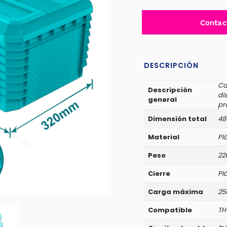
Contac
DESCRIPCIÓN
Ca
Descripción
di
general
pr
Dimensión total
48
Material
Pl
Peso
22
Cierre
Pl
Carga máxima
25
Compatible
TH