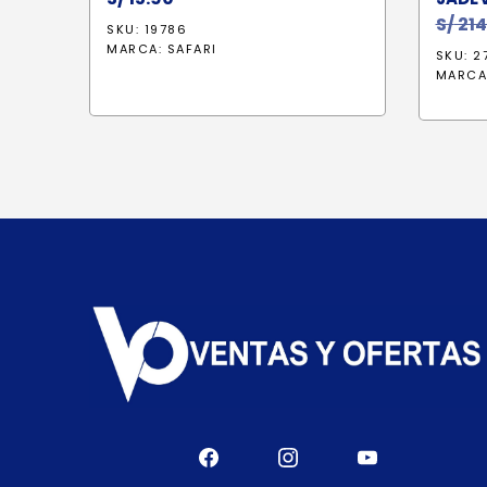
S/
214
SKU: 19786
MARCA:
SAFARI
SKU: 2
MARCA