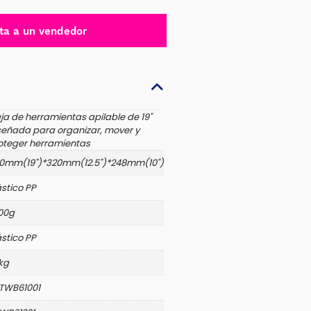
ta a un vendedor
ja de herramientas apilable de 19"
señada para organizar, mover y
oteger herramientas
0mm(19")*320mm(12.5")*248mm(10")
ástico PP
00g
ástico PP
kg
TWB61001