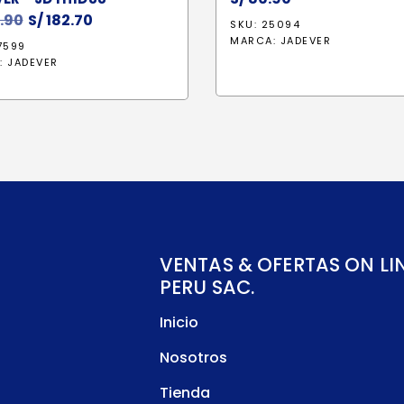
.90
El
S/
182.70
El
SKU: 25094
precio
precio
MARCA:
JADEVER
7599
original
actual
:
JADEVER
era:
es:
S/ 214.90.
S/ 182.70.
VENTAS & OFERTAS ON LI
PERU SAC.
Inicio
Nosotros
Tienda