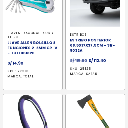
LLAVES EXAGONAL TORK Y
ESTRIBOS
ALLEN
ESTRIBO POSTERIOR
LLAVE ALLEN BOLSILLO 8
68.5X17X37.5CM - SB-
FUNCIONES 2-8MM CR-V
8032A
- THT1061826
El
El
S/
115.90
S/
112.40
S/
14.90
precio
precio
SKU: 25125
SKU: 22318
original
actual
MARCA:
SAFARI
MARCA:
TOTAL
era:
es:
S/ 115.90.
S/ 112.40.