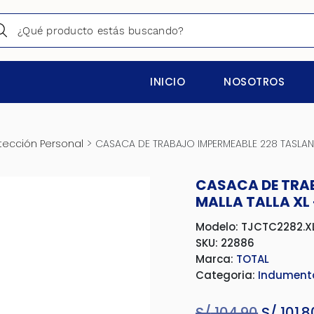
INICIO
NOSOTROS
>
tección Personal
CASACA DE TRABAJO IMPERMEABLE 228 TASLAN 
CASACA DE TRA
MALLA TALLA XL
Modelo: TJCTC2282.X
SKU: 22886
Marca:
TOTAL
Categoria:
Indumenta
S/
104.90
El
S/
101.8