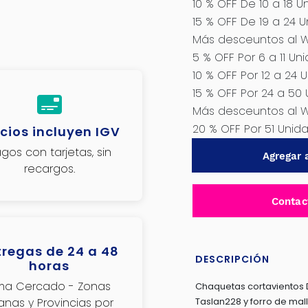
10 % OFF De 10 a 18 U
15 % OFF De 19 a 24 U
Más desceuntos al 
5 % OFF Por 6 a 11 Un
10 % OFF Por 12 a 24 
15 % OFF Por 24 a 50
Más desceuntos al 
20 % OFF Por 51 Uni
cios incluyen IGV
CASACA
gos con tarjetas, sin
Agregar a
DE
recargos.
TRABAJO
IMPERMEABLE
Contac
228
TASLAN
CON
tregas de 24 a 48
DESCRIPCIÓN
MALLA
horas
TALLA
ima Cercado - Zonas
Chaquetas cortavientos De 
XL
janas y Provincias por
Taslan228 y forro de mal