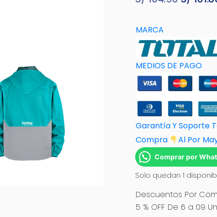
precio
original
MARCA
era:
S/ 104.9
MEDIOS DE PAGO
Garantía Y Soporte 
Compra
Al Por M
a
Comprar por Wha
Solo quedan 1 disponib
Descuentos Por Comp
5 % OFF De 6 a 09 Un