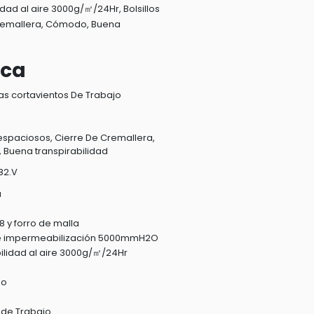
d al aire 3000g/㎡/24Hr, Bolsillos
Cremallera, Cómodo, Buena
ica
s cortavientos De Trabajo
 espaciosos, Cierre De Cremallera,
Buena transpirabilidad
82.V
a
 y forro de malla
de impermeabilización 5000mmH2O
lidad al aire 3000g/㎡/24Hr
do
de Trabajo