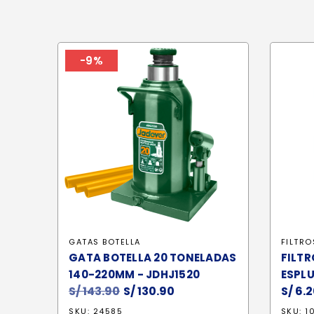
-9%
GATAS BOTELLA
FILTRO
GATA BOTELLA 20 TONELADAS
FILTR
140-220MM - JDHJ1520
ESPLU
S/
143.90
El
S/
130.90
El
S/
6.2
precio
precio
SKU: 24585
SKU: 1