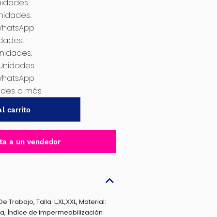
nidades.
nidades.
WhatsApp
idades.
Unidades.
 Unidades
WhatsApp
dades a más
l carrito
ta a un vendedor
Trabajo, Talla: L,XL,XXL, Material:
la, Índice de impermeabilización