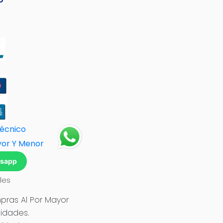
precio
actual
es:
0.
S/ 101.80.
Técnico
yor Y Menor
tsapp
les
ras Al Por Mayor
idades.