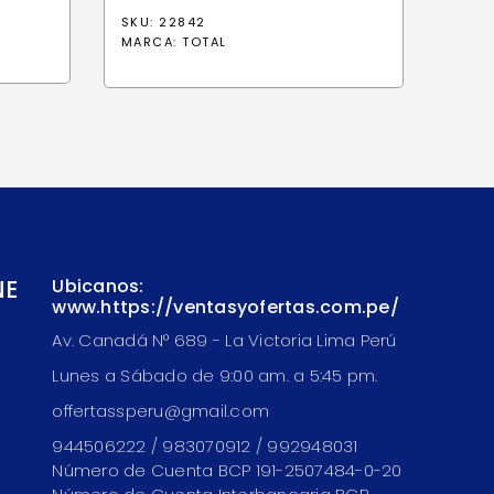
SKU: 22842
MARCA:
TOTAL
NE
Ubicanos:
www.https://ventasyofertas.com.pe/
Av. Canadá N° 689 - La Victoria Lima Perú
Lunes a Sábado de 9:00 am. a 5:45 pm.
offertassperu@gmail.com
944506222 / 983070912 / 992948031
Número de Cuenta BCP 191-2507484-0-20