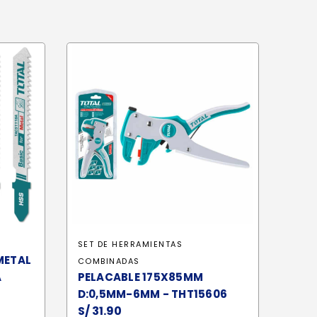
SET DE HERRAMIENTAS
METAL
COMBINADAS
A
PELACABLE 175X85MM
D:0,5MM-6MM - THT15606
S/
31.90