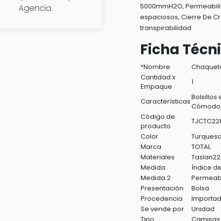
-
5000mmH2O, Permeabilida
Agencia.
TJCTC2282.XL
espaciosos, Cierre De 
cantidad
transpirabilidad.
Ficha Técn
*Nombre
Chaqueta
Cantidad x
1
Empaque
Bolsillos
Características
Cómodo, 
Código de
TJCTC22
producto
Color
Turques
Marca
TOTAL
Materiales
Taslan228
Medida
Índice 
Medida 2
Permeabi
Presentación
Bolsa
Procedencia
Importa
Se vende por
Unidad
Tipo
Camisas 