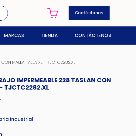
Contáctanos
MARCAS
TIENDA
CONTÁCTENOS
CON MALLA TALLA XL – TJCTC2282.XL
BAJO IMPERMEABLE 228 TASLAN CON
 - TJCTC2282.XL
L
ria Industrial
0
El