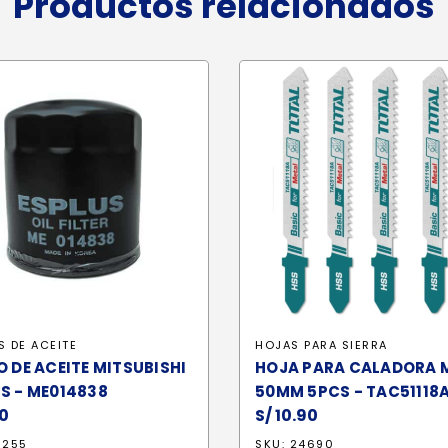
Productos relacionados
S DE ACEITE
HOJAS PARA SIERRA
O DE ACEITE MITSUBISHI
HOJA PARA CALADORA 
S - ME014838
50MM 5PCS - TAC51118
0
S/
10.90
0255
SKU: 24690