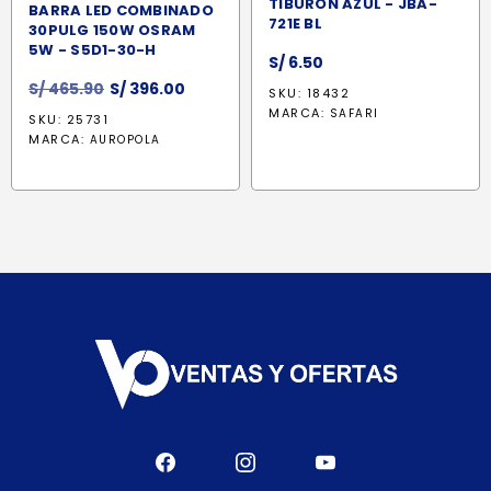
TIBURON AZUL - JBA-
BARRA LED COMBINADO
721E BL
30PULG 150W OSRAM
5W - S5D1-30-H
S/
6.50
El
El
S/
465.90
S/
396.00
SKU: 18432
precio
precio
MARCA:
SAFARI
SKU: 25731
original
actual
MARCA:
AUROPOLA
era:
es:
S/ 465.90.
S/ 396.00.