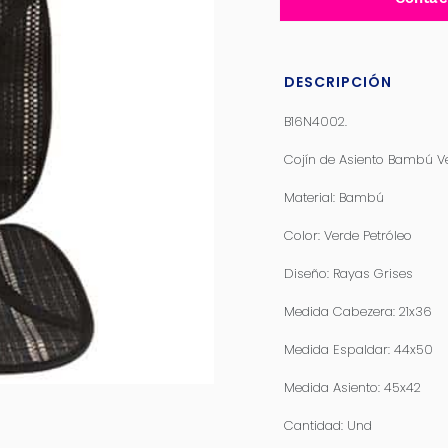
DESCRIPCIÓN
B16N4002.
Cojín de Asiento Bambú Ve
Material: Bambú
Color: Verde Petróleo
Diseño: Rayas Grises
Medida Cabezera: 21x36
Medida Espaldar: 44x50
Medida Asiento: 45x42
Cantidad: Und