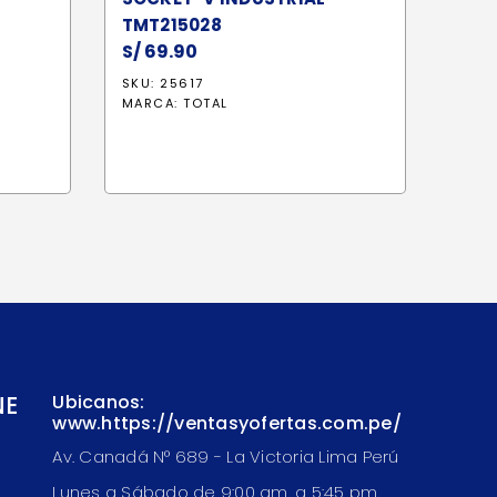
TMT215028
S/
69.90
SKU: 25617
MARCA:
TOTAL
NE
Ubicanos:
www.https://ventasyofertas.com.pe/
Av. Canadá N° 689 - La Victoria Lima Perú
Lunes a Sábado de 9:00 am. a 5:45 pm.