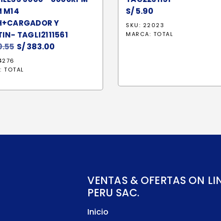
S/
5.90
M M14
H+CARGADOR Y
SKU: 22023
IN- TAGLI2111561
MARCA:
TOTAL
.55
El
S/
383.00
El
precio
precio
4276
original
actual
:
TOTAL
era:
es:
S/ 450.55.
S/ 383.00.
VENTAS & OFERTAS ON LI
PERU SAC.
Inicio