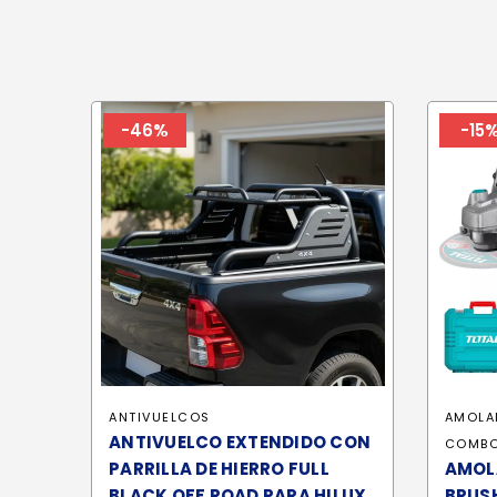
-46%
-15
ANTIVUELCOS
AMOLA
ANTIVUELCO EXTENDIDO CON
COMBO
PARRILLA DE HIERRO FULL
AMOL
BLACK OFF ROAD PARA HILUX
BRUSH