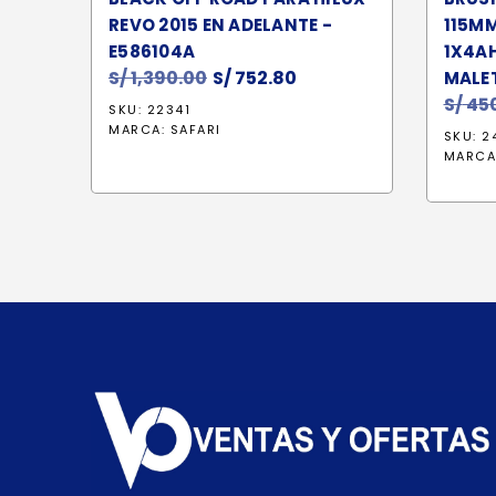
REVO 2015 EN ADELANTE -
115M
E586104A
1X4A
S/
1,390.00
El
S/
752.80
El
MALET
precio
precio
S/
450
SKU: 22341
original
actual
MARCA:
SAFARI
SKU: 2
era:
es:
MARCA
S/ 1,390.00.
S/ 752.80.