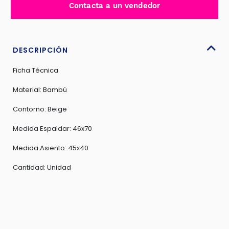
Contacta a un vendedor
CON
CONTORNO
BEIGE
-
DESCRIPCIÓN
FD-
Ficha Técnica
115A
cantidad
Material: Bambú
Contorno: Beige
Medida Espaldar: 46x70
Medida Asiento: 45x40
Cantidad: Unidad