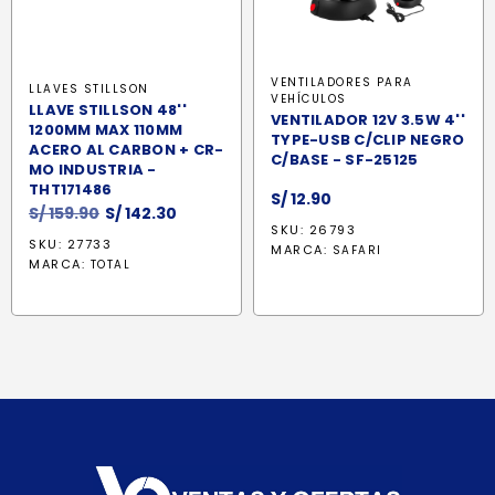
VENTILADORES PARA
LLAVES STILLSON
VEHÍCULOS
LLAVE STILLSON 48''
VENTILADOR 12V 3.5W 4''
1200MM MAX 110MM
TYPE-USB C/CLIP NEGRO
ACERO AL CARBON + CR-
C/BASE - SF-25125
MO INDUSTRIA -
THT171486
S/
12.90
El
El
S/
159.90
S/
142.30
SKU: 26793
precio
precio
SKU: 27733
MARCA:
SAFARI
original
actual
MARCA:
TOTAL
era:
es:
S/ 159.90.
S/ 142.30.