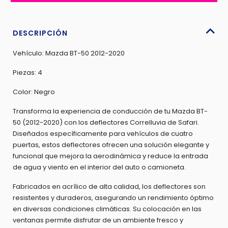
2012-
20
4
DESCRIPCIÓN
PIEZAS
Vehículo: Mazda BT-50 2012-2020
-
E582006
Piezas: 4
cantidad
Color: Negro
Transforma la experiencia de conducción de tu Mazda BT-
50 (2012-2020) con los deflectores Correlluvia de Safari.
Diseñados específicamente para vehículos de cuatro
puertas, estos deflectores ofrecen una solución elegante y
funcional que mejora la aerodinámica y reduce la entrada
de agua y viento en el interior del auto o camioneta.
Fabricados en acrílico de alta calidad, los deflectores son
resistentes y duraderos, asegurando un rendimiento óptimo
en diversas condiciones climáticas. Su colocación en las
ventanas permite disfrutar de un ambiente fresco y