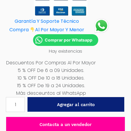
Garantía Y Soporte Técnico
Compra
Al Por M
ayor Y Menor
Comprar por Whatsapp
Hay existencias
Descuentos Por Compras Al Por Mayor
5 % OFF De 6 a 09 Unidades.
10 % OFF De 10 a 18 Unidades.
15 % OFF De 19 a 24 Unidades.
Más desceuntos al WhatsApp
CORRELLUVIA
Agregar al carrito
NEGRO
PARA
BT-
Contacta a un vendedor
50