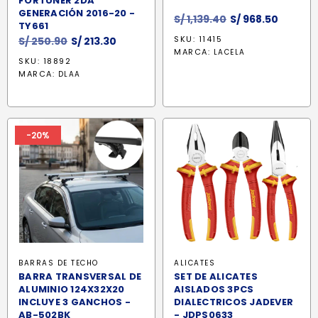
FORTUNER 2DA
GENERACIÓN 2016-20 -
El
El
S/
1,139.40
S/
968.50
TY661
precio
precio
El
El
SKU: 11415
S/
250.90
S/
213.30
original
actual
MARCA:
LACELA
precio
precio
SKU: 18892
era:
es:
original
actual
MARCA:
DLAA
S/ 1,139.40.
S/ 968.
era:
es:
S/ 250.90.
S/ 213.30.
-20%
BARRAS DE TECHO
ALICATES
BARRA TRANSVERSAL DE
SET DE ALICATES
ALUMINIO 124X32X20
AISLADOS 3PCS
INCLUYE 3 GANCHOS -
DIALECTRICOS JADEVER
AB-502BK
- JDPS0633