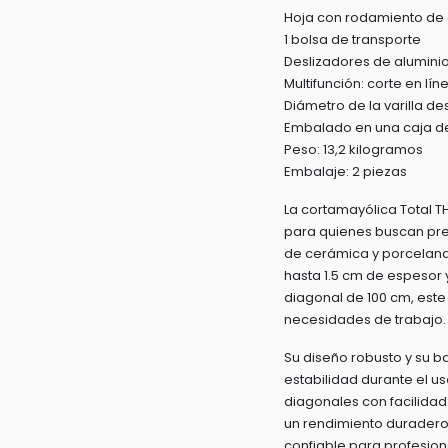
Hoja con rodamiento de 
1 bolsa de transporte
Deslizadores de aluminio
Multifunción: corte en lín
Diámetro de la varilla de
Embalado en una caja de
Peso: 13,2 kilogramos
Embalaje: 2 piezas
La cortamayólica Total T
para quienes buscan prec
de cerámica y porcelana
hasta 1.5 cm de espesor 
diagonal de 100 cm, est
necesidades de trabajo.
Su diseño robusto y su b
estabilidad durante el us
diagonales con facilida
un rendimiento duradero,
confiable para profesion