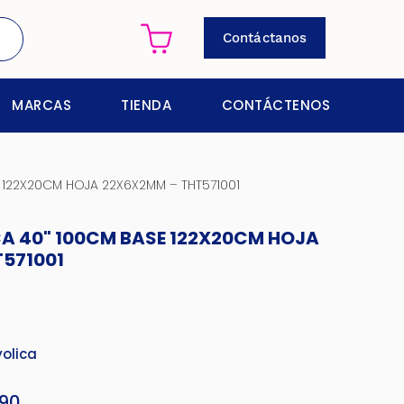
Contáctanos
MARCAS
TIENDA
CONTÁCTENOS
122X20CM HOJA 22X6X2MM – THT571001
A 40" 100CM BASE 122X20CM HOJA
571001
olica
90
El