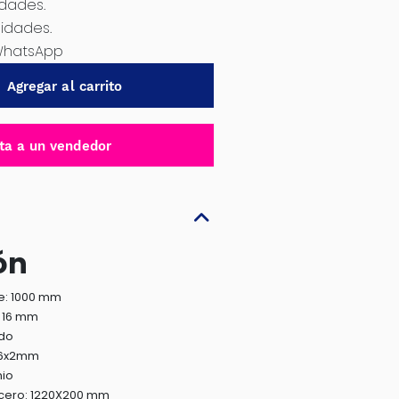
idades.
nidades.
WhatsApp
Agregar al carrito
ta a un vendedor
ón
e: 1000 mm
: 16 mm
ido
2x6x2mm
nio
cero: 1220X200 mm