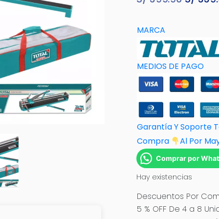
precio
origina
MARCA
era:
S/ 399.
MEDIOS DE PAGO
Garantía Y Soporte 
Compra
Al Por M
a
Comprar por Wha
Hay existencias
Descuentos Por Comp
5 % OFF De 4 a 8 Uni