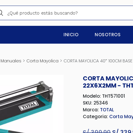
INICIO
NOSOTROS
>
>
 Manuales
Corta Mayolica
CORTA MAYOLICA 40″ 100CM BASE 
CORTA MAYOLIC
22X6X2MM - THT
Modelo: THT571001
SKU: 25346
Marca:
TOTAL
Categoria:
Corta May
S/
399.90
El
S/
339.