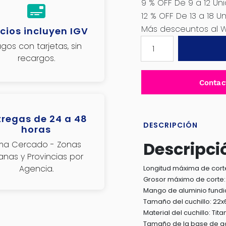
9 % OFF De 9 a 12 Un
12 % OFF De 13 a 18 U
Más desceuntos al 
cios incluyen IGV
CORTA
gos con tarjetas, sin
MAYOLICA
recargos.
40"
100CM
Contac
BASE
122X20CM
HOJA
tregas de 24 a 48
22X6X2MM
DESCRIPCIÓN
horas
-
Descripci
ima Cercado - Zonas
THT571001
janas y Provincias por
cantidad
Agencia.
Longitud máxima de cort
Grosor máximo de corte
Mango de aluminio fund
Tamaño del cuchillo: 2
Material del cuchillo: Tita
Tamaño de la base de a