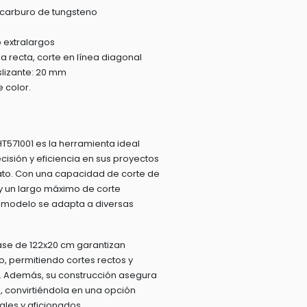
carburo de tungsteno
 extralargos
ea recta, corte en línea diagonal
slizante: 20 mm
 color.
HT571001 es la herramienta ideal
isión y eficiencia en sus proyectos
to. Con una capacidad de corte de
y un largo máximo de corte
e modelo se adapta a diversas
ase de 122x20 cm garantizan
o, permitiendo cortes rectos y
d. Además, su construcción asegura
 convirtiéndola en una opción
ales y aficionados.