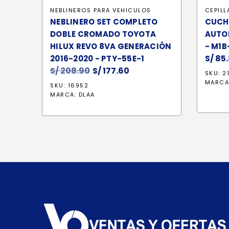
NEBLINEROS PARA VEHICULOS
CEPIL
NEBLINERO SET COMPLETO
CUCH
DOBLE CROMADO TOYOTA
AUTOP
HILUX REVO 8VA GENERACIÓN
- M1B
S/
85.
2016-2020 - PTY-55E-1
S/
208.90
El
S/
177.60
El
SKU: 2
precio
precio
MARCA
SKU: 16952
original
actual
MARCA:
DLAA
era:
es:
S/ 208.90.
S/ 177.60.