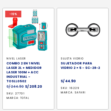
-15%
NIVEL LASER
SUJETA VIDRIO
COMBO 2 EN 1 NIVEL
SUJETADOR PARA
LASER 2L + MEDIDOR
VIDRIO 2 × 5 - SC-28-2
LASER 100M + ACC
INDUSTRIAL -
S/
44.90
TOSLL0502
El
El
S/
244.90
S/
208.20
SKU: 16229
precio
precio
MARCA:
SAFARI
SKU: 27701
original
actual
MARCA:
TOTAL
era:
es:
S/ 244.90.
S/ 208.20.