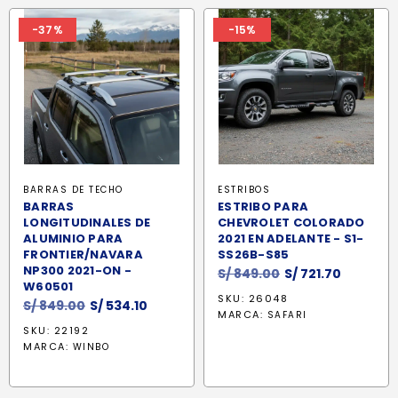
-37%
-15%
BARRAS DE TECHO
ESTRIBOS
BARRAS
ESTRIBO PARA
LONGITUDINALES DE
CHEVROLET COLORADO
ALUMINIO PARA
2021 EN ADELANTE - S1-
FRONTIER/NAVARA
SS26B-S85
NP300 2021-ON -
El
El
S/
849.00
S/
721.70
W60501
precio
precio
SKU: 26048
El
El
S/
849.00
S/
534.10
original
actual
MARCA:
SAFARI
precio
precio
era:
es:
SKU: 22192
original
actual
S/ 849.00.
S/ 721.70
MARCA:
WINBO
era:
es:
S/ 849.00.
S/ 534.10.