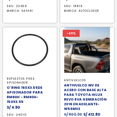
SKU: 23459
SKU: 18819
MARCA:
MARCA:
SAFARI
AUTOCLOVER
-49%
REPUESTOS PARA
ANTIVUELCOS
APISONADOR
ANTIVUELCO MV DE
O`RING 150X3.55DE
ACERO CON BASE ALTA
APISONADOR PARA
PARA TOYOTA HILUX
RM80H - RM80H-
REVO 8VA GENERACIÓN
150X3.55
2016 EN ADELANTE-
S/
4.90
W56MV2
El
El
S/
803.30
S/
412.80
SKU: 24010