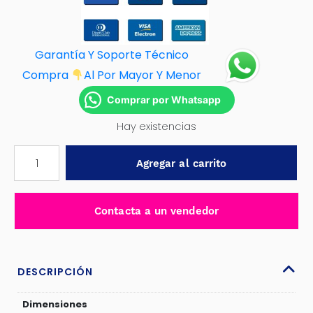
Garantía Y Soporte Técnico
Compra
Al Por M
ayor Y Menor
Comprar por Whatsapp
Hay existencias
CUCHILLA
Agregar al carrito
PARA
CORTA
MAYOLICA
Contacta a un vendedor
16X6X3MM
-
THT576004
TOTAL-
DESCRIPCIÓN
THT576004B
cantidad
Dimensiones