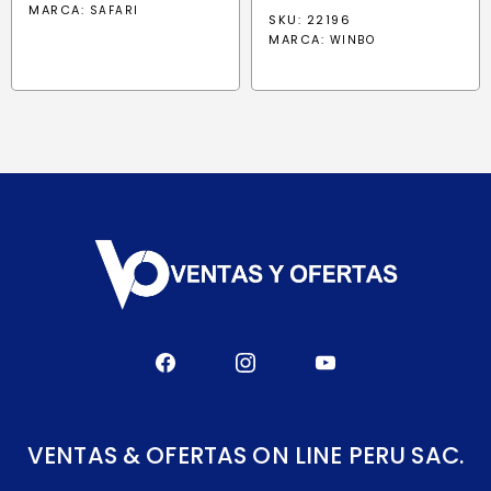
precio
precio
MARCA:
SAFARI
SKU: 22196
original
actual
MARCA:
WINBO
era:
es:
S/ 803.30.
S/ 412.80
VENTAS & OFERTAS ON LINE PERU SAC.