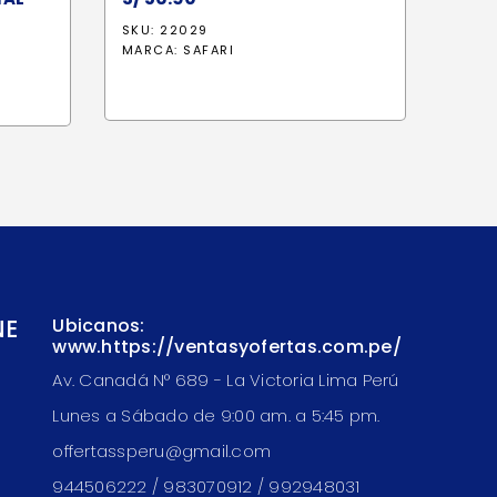
SKU: 22029
MARCA:
SAFARI
io
al
3.10.
NE
Ubicanos:
www.https://ventasyofertas.com.pe/
Av. Canadá N° 689 - La Victoria Lima Perú
Lunes a Sábado de 9:00 am. a 5:45 pm.
offertassperu@gmail.com
944506222 / 983070912 / 992948031