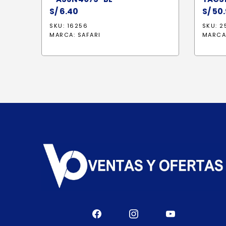
S/
6.40
S/
50.
SKU: 16256
SKU: 2
MARCA:
SAFARI
MARCA