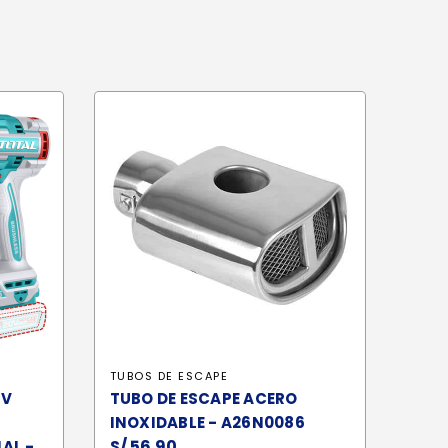
A
TUBOS DE ESCAPE
0V
TUBO DE ESCAPE ACERO
INOXIDABLE - A26N0086
S/
56.90
AL -