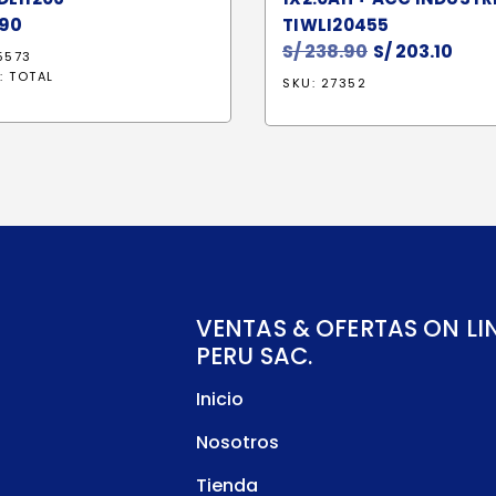
90
TIWLI20455
S/
238.90
El
S/
203.10
El
5573
precio
prec
:
TOTAL
SKU: 27352
original
actu
era:
es:
S/ 238.90.
S/ 20
VENTAS & OFERTAS ON LI
PERU SAC.
Inicio
Nosotros
Tienda