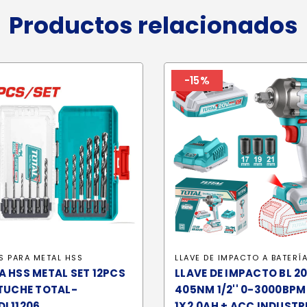
Productos relacionados
-15%
S PARA METAL HSS
LLAVE DE IMPACTO A BATERÍ
 HSS METAL SET 12PCS
LLAVE DE IMPACTO BL 2
TUCHE TOTAL-
405NM 1/2'' 0-3000BPM
DL11206
1X2.0AH + ACC INDUSTRI