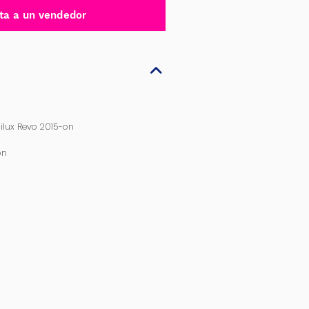
ta a un vendedor
ilux Revo 2015-on
on