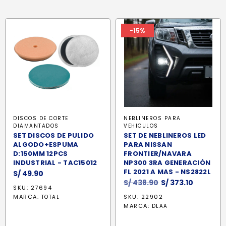
-15%
DISCOS DE CORTE
NEBLINEROS PARA
DIAMANTADOS
VEHICULOS
SET DISCOS DE PULIDO
SET DE NEBLINEROS LED
ALGODO+ESPUMA
PARA NISSAN
D:150MM 12PCS
FRONTIER/NAVARA
INDUSTRIAL - TAC15012
NP300 3RA GENERACIÓN
FL 2021 A MAS - NS2822L
S/
49.90
El
El
S/
438.90
S/
373.10
SKU: 27694
precio
precio
MARCA:
SKU: 22902
TOTAL
original
actual
MARCA:
DLAA
era:
es:
S/ 438.90.
S/ 373.10