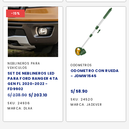
-15%
NEBLINEROS PARA
ODOMETROS
VEHICULOS
ODOMETRO CON RUEDA
SET DE NEBLINEROS LED
- JDMW1545
PARA FORD RANGER 4TA
GEN FL 2020-2022 -
FD9902
S/
58.90
El
El
S/
238.90
S/
203.10
SKU: 24520
precio
precio
SKU: 24936
MARCA:
JADEVER
original
actual
MARCA:
DLAA
era:
es:
S/ 238.90.
S/ 203.10.