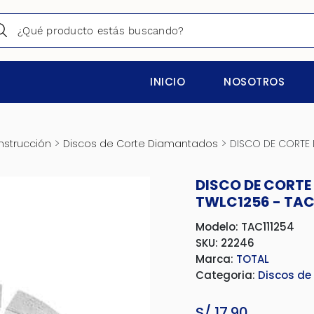
INICIO
NOSOTROS
>
>
nstrucción
Discos de Corte Diamantados
DISCO DE CORTE 
DISCO DE CORTE
TWLC1256 - TAC
Modelo: TAC111254
SKU: 22246
Marca:
TOTAL
Categoria:
Discos de
S/
17.90