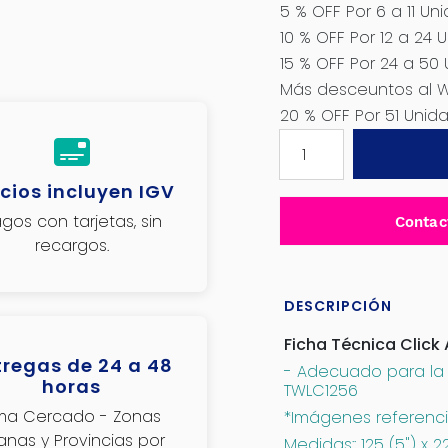
5 % OFF Por 6 a 11 Un
10 % OFF Por 12 a 24 
15 % OFF Por 24 a 50
Más desceuntos al 
20 % OFF Por 51 Uni
DISCO
DE
CORTE
cios incluyen IGV
DIAMANTADO
gos con tarjetas, sin
Contac
5″
recargos.
7.5MM
PARA
TWLC1256
DESCRIPCIÓN
-
Ficha Técnica Click 
TAC111254
tregas de 24 a 48
- Adecuado para la
cantidad
horas
TWLC1256
ima Cercado - Zonas
*Imágenes referenci
janas y Provincias por
Medidas:: 125 (5") x 