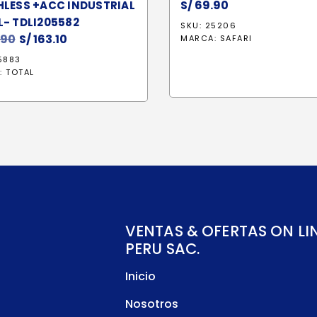
S/
69.90
HLESS +ACC INDUSTRIAL
- TDLI205582
SKU: 25206
.90
El
S/
163.10
El
MARCA:
SAFARI
precio
precio
5883
original
actual
:
TOTAL
era:
es:
S/ 191.90.
S/ 163.10.
VENTAS & OFERTAS ON LI
PERU SAC.
Inicio
Nosotros