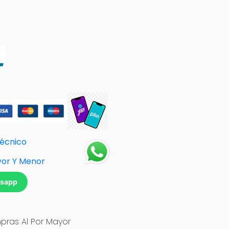
Técnico
yor Y Menor
tsapp
ras Al Por Mayor