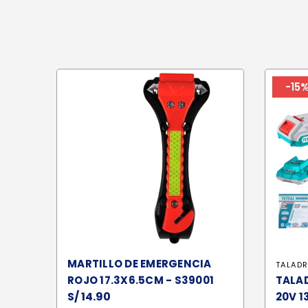
-15
MARTILLO DE EMERGENCIA
TALAD
ROJO 17.3X6.5CM - S39001
TALA
S/
14.90
20V 1