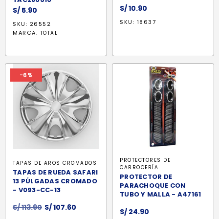
S/
10.90
S/
5.90
SKU: 18637
SKU: 26552
MARCA:
TOTAL
-6%
PROTECTORES DE
TAPAS DE AROS CROMADOS
CARROCERÍA
TAPAS DE RUEDA SAFARI
PROTECTOR DE
13 PÚLGADAS CROMADO
PARACHOQUE CON
- V093-CC-13
TUBO Y MALLA - A47161
El
El
S/
113.90
S/
107.60
S/
24.90
precio
precio