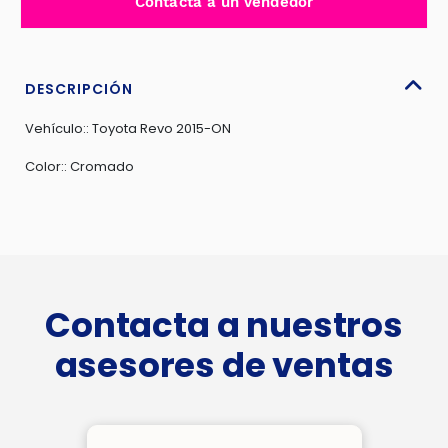
Contacta a un vendedor
POSTERIOR
P/TOYOTA
REVO
2015-
DESCRIPCIÓN
ON
Vehículo:: Toyota Revo 2015-ON
-
E583318CH
Color:: Cromado
cantidad
Contacta a nuestros
asesores de ventas