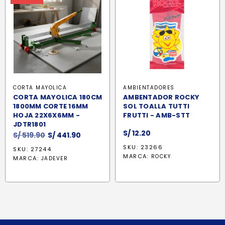
CORTA MAYOLICA
AMBIENTADORES
CORTA MAYOLICA 180CM
AMBENTADOR ROCKY
1800MM CORTE 16MM
SOL TOALLA TUTTI
HOJA 22X6X6MM -
FRUTTI - AMB-STT
JDTR1801
S/
12.20
El
El
S/
519.90
S/
441.90
precio
precio
SKU: 23266
SKU: 27244
original
actual
MARCA:
ROCKY
MARCA:
JADEVER
era:
es:
S/ 519.90.
S/ 441.90.