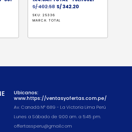
S/
402.58
El
S/
342.20
El
recio
precio
precio
SKU: 25336
ctual
original
actual
MARCA:
TOTAL
s:
era:
es:
 1,197.70.
S/ 402.58.
S/ 342.20.
NE
Ubicanos:
www.https://ventasyofertas.com.pe/
Av. Canadá N° 689 - La Victoria Lima Perú
Lunes a Sábado de 9:00 am. a 5:45 pm.
offertassperu@gmail.com