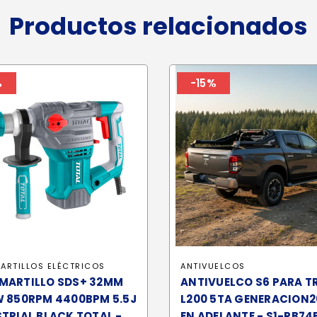
Productos relacionados
%
-15%
ARTILLOS ELÉCTRICOS
ANTIVUELCOS
MARTILLO SDS+ 32MM
ANTIVUELCO S6 PARA T
W 850RPM 4400BPM 5.5J
L200 5TA GENERACION2
TRIAL BLACK TOTAL -
EN ADELANTE - S1-RB74