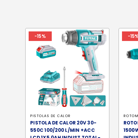
-15%
-15
PISTOLAS DE CALOR
ROTOM
PISTOLA DE CALOR 20V 30-
ROTO
550C 100/200 L/MIN +ACC
1500
LCD 1X5.0AH INDUST TOTAL-
INDUS