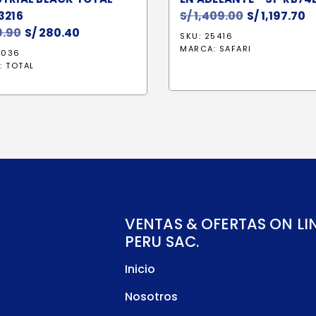
S/
1,409.00
El
S/
1,197.70
El
3216
.90
El
S/
280.40
El
precio
p
SKU: 25416
precio
precio
original
a
MARCA:
SAFARI
1036
original
actual
era:
e
:
TOTAL
era:
es:
S/ 1,409.00.
S/
S/ 329.90.
S/ 280.40.
VENTAS & OFERTAS ON LI
PERU SAC.
Inicio
Nosotros