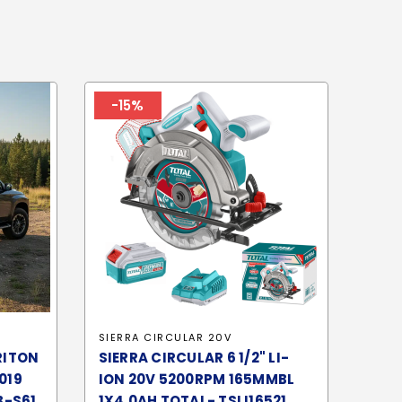
-15%
SIERRA CIRCULAR 20V
RITON
SIERRA CIRCULAR 6 1/2" LI-
019
ION 20V 5200RPM 165MMBL
B-S61
1X4.0AH TOTAL- TSLI16521