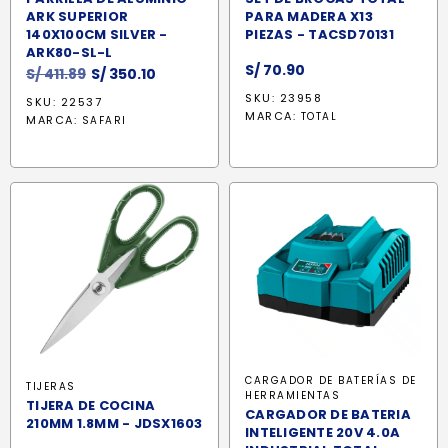
ARK SUPERIOR
PARA MADERA X13
140X100CM SILVER -
PIEZAS - TACSD70131
ARK80-SL-L
S/
70.90
El
El
S/
411.89
S/
350.10
precio
precio
SKU: 23958
SKU: 22537
original
actual
MARCA:
TOTAL
MARCA:
SAFARI
era:
es:
S/ 411.89.
S/ 350.10.
CARGADOR DE BATERÍAS DE
TIJERAS
HERRAMIENTAS
TIJERA DE COCINA
CARGADOR DE BATERIA
210MM 1.8MM - JDSX1603
INTELIGENTE 20V 4.0A