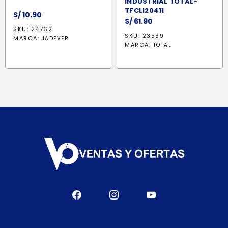
INDUSTRIAL TOTAL-
TFCLI20411
S/
10.90
S/
61.90
SKU: 24762
SKU: 23539
MARCA:
JADEVER
MARCA:
TOTAL