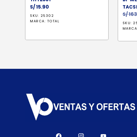
S/
15.90
TACS
S/
163
SKU: 25302
MARCA:
TOTAL
SKU: 2
MARCA