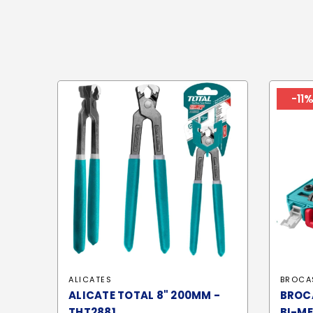
-11
ALICATES
BROCA
ALICATE TOTAL 8" 200MM -
BROC
THT2881
BI-ME