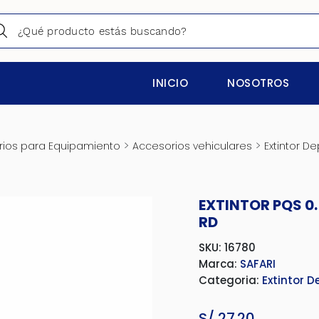
INICIO
NOSOTROS
>
>
ios para Equipamiento
Accesorios vehiculares
Extintor De
D
EXTINTOR PQS 0
RD
SKU: 16780
Marca:
SAFARI
Categoria:
Extintor D
S/
27.20