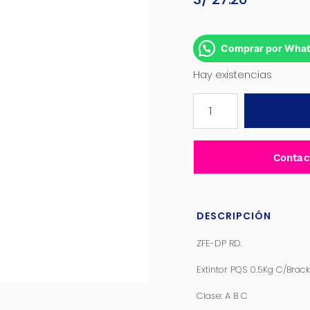
Comprar por Wha
Hay existencias
EXTINTOR
PQS
0.5KG
CON
Contac
BRACKETS
ROJO
-
ZFE-
DESCRIPCIÓN
DP
ZFE-DP RD.
RD
cantidad
Extintor PQS 0.5Kg C/Brack
Clase: A B C