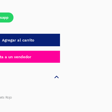
tsapp
Agregar al carrito
ta a un vendedor
ets Rojo