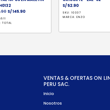
S/
52.90
H0132
.90
El
S/
145.90
El
SKU: 10337
precio
precio
MARCA:
ENZO
5511
original
actual
:
TOTAL
era:
es:
S/ 163.90.
S/ 145.90.
VENTAS & OFERTAS ON LI
PERU SAC.
Inicio
Nosotros