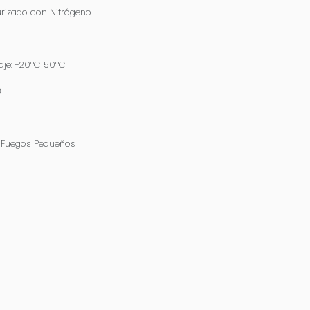
urizado con Nitrógeno
aje: -20ºC 50ºC
B
e Fuegos Pequeños