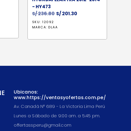
- HY473
S/
236.80
El
S/
201.30
El
precio
precio
SKU: 12092
original
actual
MARCA:
DLAA
era:
es:
S/ 236.80.
S/ 201.30.
NE
Ubicanos:
www.https://ventasyofertas.com.pe/
Av. Canadá N° 689 - La Victoria Lima Perú
Lunes a Sábado de 9:00 am. a 5:45 pm.
offertassperu@gmail.com