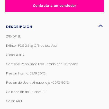
CON
Contacta a un vendedor
BRACKETS
AZUL
-
ZFE-
DESCRIPCIÓN
DP
ZFE-DP BL.
BL
cantidad
Extintor PQS 0.5Kg C/Brackets Azul
Clase: A B C
Contiene: Polvo Seco Presurizado con Nitrógeno
Presión Interna: 7BAR 20ºC
Presión de Uso y Almacenaje: -20ºC 50ºC
Calificación de Prueba: 13B
Color: Azul