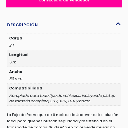
Contacta a un vendedor
2TON
VERDE
-
JDRT33260
DESCRIPCIÓN
cantidad
Carga
2 T
Longitud
6 m
Ancho
50 mm
Compatibilidad
Apropiado para todo tipo de vehículos, incluyendo pickup
de tamaño completo, SUV, ATV, UTV y barco
La Faja de Remolque de 6 metros de Jadever es la solución
ideal para quienes buscan seguridad y resistencia en el
transporte de cargas. Su diseño en color verde musgo no