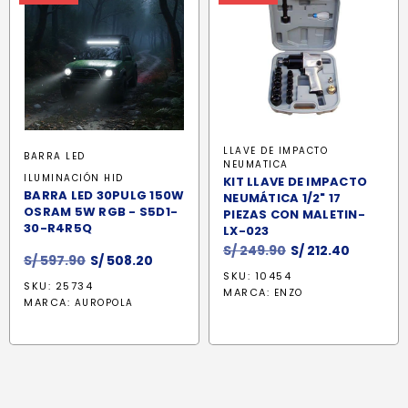
LLAVE DE IMPACTO
BARRA LED
NEUMATICA
ILUMINACIÓN HID
KIT LLAVE DE IMPACTO
BARRA LED 30PULG 150W
NEUMÁTICA 1/2" 17
OSRAM 5W RGB - S5D1-
PIEZAS CON MALETIN-
30-R4R5Q
LX-023
El
El
S/
249.90
S/
212.40
El
El
S/
597.90
S/
508.20
precio
precio
precio
precio
SKU: 10454
original
actual
SKU: 25734
MARCA:
ENZO
original
actual
MARCA:
AUROPOLA
era:
es:
era:
es:
S/ 249.90.
S/ 212.40
S/ 597.90.
S/ 508.20.