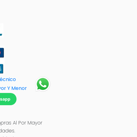
Técnico
yor Y Menor
tsapp
ras Al Por Mayor
idades.