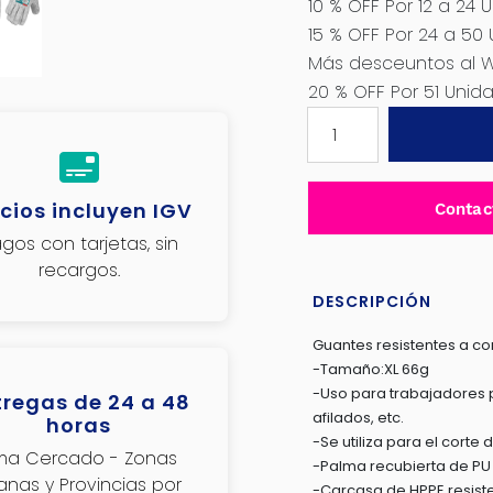
10 % OFF Por 12 a 24 
15 % OFF Por 24 a 50
Más desceuntos al 
20 % OFF Por 51 Uni
PAR
DE
GUANTES
DE
cios incluyen IGV
Contac
TRABAJO
gos con tarjetas, sin
TOTAL
recargos.
ANTICORETE
XL
DESCRIPCIÓN
-
Guantes resistentes a co
TSP1702-
-Tamaño:XL 66g
XL
-Uso para trabajadores
tregas de 24 a 48
cantidad
afilados, etc.
horas
-Se utiliza para el corte 
ima Cercado - Zonas
-Palma recubierta de PU 
janas y Provincias por
-Carcasa de HPPE resisten