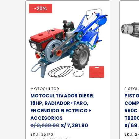
-20%
MOTOCULTOR
PISTOL
MOTOCULTIVADOR DIESEL
PISTO
18HP, RADIADOR+FARO,
COMP
ENCENDIDO ELECTRICO +
550C 
ACCESORIOS
TB20
S/
9,239.90
El
S/
7,391.90
El
S/
69
precio
precio
SKU: 25176
SKU: 2