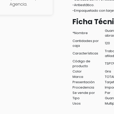
Agencia.
-Antiestático.
-Empaquetado con tarjet
Ficha Técn
Guant
*Nombre
abras
Cantidades por
120
caja
Trab
Características
afila
Código de
TSP17
producto
Color
Gris
Marca
TOTA
Presentación
Tarje
Procedencia
Impo
Se vende por
Par
Tipo
Guan
Usos
Multi