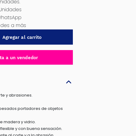
Unidades.
 Unidades
WhatsApp
dades a más
Agregar al carrito
ta a un vendedor
rte y abrasiones.
 pesados portadores de objetos
de madera y vidrio.
flexible y con buena sensación.
te al corte y a la abrasión.