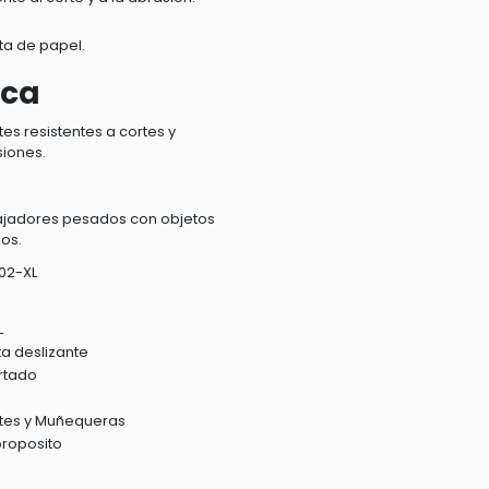
a de papel.
ica
es resistentes a cortes y
iones.
ajadores pesados con objetos
dos.
02-XL
L
ta deslizante
rtado
tes y Muñequeras
proposito