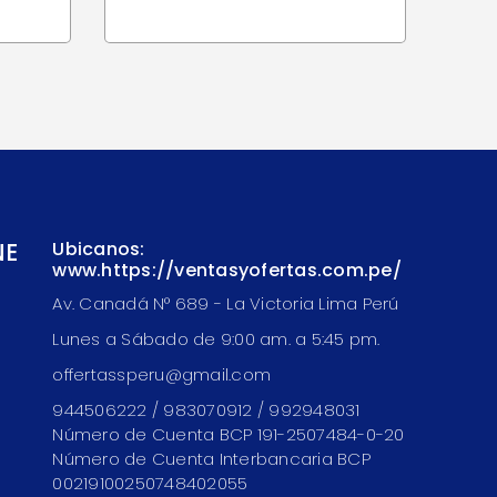
NE
Ubicanos:
www.https://ventasyofertas.com.pe/
Av. Canadá N° 689 - La Victoria Lima Perú
Lunes a Sábado de 9:00 am. a 5:45 pm.
offertassperu@gmail.com
944506222 / 983070912 / 992948031
Número de Cuenta BCP 191-2507484-0-20
Número de Cuenta Interbancaria BCP
00219100250748402055