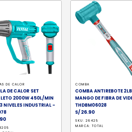
AS DE CALOR
COMBA
LA DE CALOR SET
COMBA ANTIREBOTE 2LB
LETO 2000W 450L/MIN
MANGO DE FIBRA DE VID
3 NIVELES INDUSTRIAL -
THDBM06028
S/
26.90
078
.90
SKU: 26425
MARCA:
TOTAL
4205