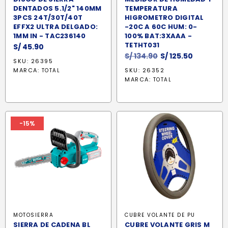
DENTADOS 5.1/2" 140MM
TEMPERATURA
3PCS 24T/30T/40T
HIGROMETRO DIGITAL
EFFX2 ULTRA DELGADO:
-20C A 60C HUM: 0-
1MM IN - TAC236140
100% BAT:3XAAA -
TETHT031
S/
45.90
El
El
S/
134.90
S/
125.50
SKU: 26395
precio
precio
MARCA:
SKU: 26352
TOTAL
original
actual
MARCA:
TOTAL
era:
es:
S/ 134.90.
S/ 125.50.
-15%
MOTOSIERRA
CUBRE VOLANTE DE PU
SIERRA DE CADENA BL
CUBRE VOLANTE GRIS M