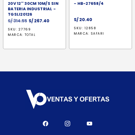
20V 12'' 30CM 10M/S SIN
- HB-27658/4
BATERIA INDUSTRIAL -
TGSLI20126
S/
20.40
El
El
S/
314.55
S/
267.40
precio
precio
SKU: 12858
SKU: 27769
original
actual
MARCA:
SAFARI
MARCA:
TOTAL
era:
es:
S/ 314.55.
S/ 267.40.